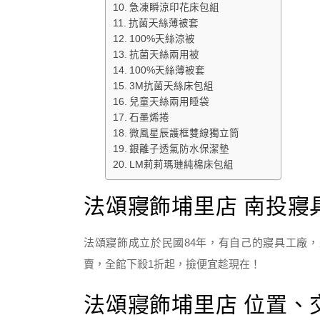
急凍瞬涼印花床包組
抗菌天絲薄被套
100%天絲涼被
抗菌天絲兩用被
100%天絲薄被套
3M抗菌天絲床包組
兒童天絲兩用睡袋
石墨烯捲
微風星辰護框雙線獨立筒
銀離子透氣防水保潔墊
LM莉莉瑪璉純棉床包組
法頌寢飾埔里店 南投寢
法頌寢飾成立於民國84年，有自己的寢具工廠
賣，全館下殺1折起，撿便宜趁現在！
法頌寢飾埔里店 位置、