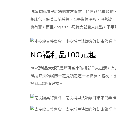
法頌寢飾埔里店場地非常寬敞，特賣商品種類也很
絲床包、保暖法蘭絨毯、石墨烯恆溫被、毛毯被、
也有賣，而且king size 6尺特大號雙人床墊
NG福利品100元起
NG福利品大都只是髒污或小破損就拿來出清，有
建議來法頌寢飾一定先鎖定這一區挖寶，抱枕、靠
撿到高CP值好物。