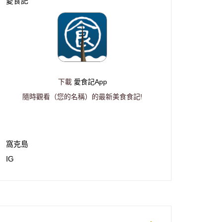
愛食記
下載
愛食記App
隨時觀看（您的名稱）的最新美食食記!
窩克島
IG