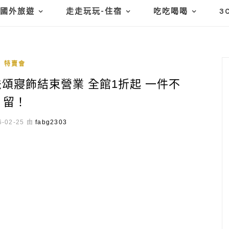
國外旅遊
走走玩玩-住宿
吃吃喝喝
3
特賣會
頌寢飾結束營業 全館1折起 一件不
留！
-02-25 由
fabg2303