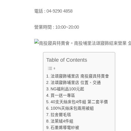
電話 : 04-9290 4858
營業時間 : 10:00~20:00
Table of Contents
法頌寢飾埔里店 南投寢具特賣會
法頌寢飾埔里店 位置、交通
NG福利品100元起
買一送一專區
40支天絲床包4件組 第二套半價
100%天絲床包兩用被組
拉舍爾毛毯
法萊絨4件組
石墨烯導電紗被