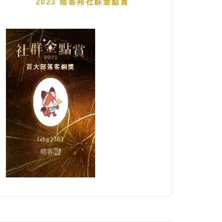
2023 痞客邦社群金點賞