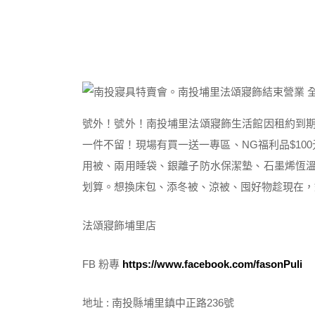
號外！號外！南投埔里法頌寢飾生活館因租約到期
一件不留！現場有買一送一專區、NG福利品$1
用被、兩用睡袋、銀離子防水保潔墊、石墨烯恆溫
划算。想換床包、添冬被、涼被、囤好物趁現在，
法頌寢飾埔里店
FB 粉專
https://www.facebook.com/fasonPuli
地址 : 南投縣埔里鎮中正路236號