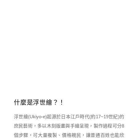
什麼是浮世繪？！
浮世繪(Ukiyo-e)起源於日本江戶時代(約17~19世紀)的
庶民藝術，多以木刻版畫與手繪呈現，製作過程可分8
個步驟，可大量複製、價格親民，讓普通百姓也能欣