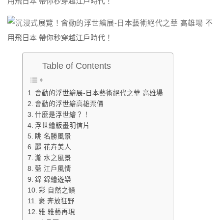
Table of Contents
會動的浮世繪展-日本藝術絕代之華 高雄場
會動的浮世繪高雄票價
什麼是浮世繪？！
浮世繪版畫明信片
眺 名勝風景
麗 花卉美人
瀧 水之風景
藍 江戶風情
錦 錦繪遊樂
彩 自然之韻
豪 奔放狂野
雅 雅藝再現