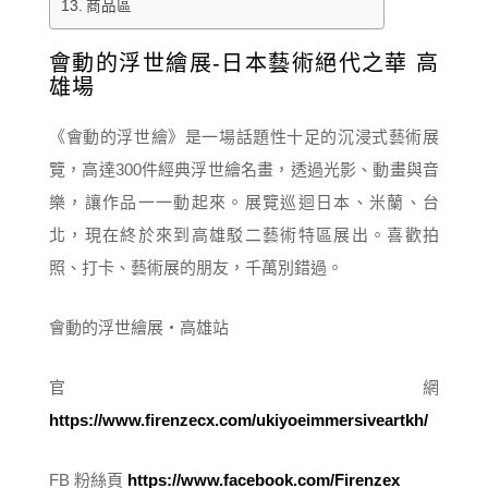
商品區
會動的浮世繪展-日本藝術絕代之華 高
雄場
《會動的浮世繪》是一場話題性十足的沉浸式藝術展
覽，高達300件經典浮世繪名畫，透過光影、動畫與音
樂，讓作品一一動起來。展覽巡迴日本、米蘭、台
北，現在終於來到高雄駁二藝術特區展出。喜歡拍
照、打卡、藝術展的朋友，千萬別錯過。
會動的浮世繪展・高雄站
官網
https://www.firenzecx.com/ukiyoeimmersiveartkh/
FB 粉絲頁
https://www.facebook.com/Firenzex