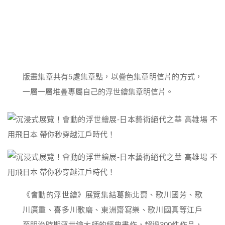
版畫集章共有5處集章點，以疊色集章明信片的方式，
一層一層堆疊專屬自己的浮世繪集章明信片。
《會動的浮世繪》展覽集結葛飾北齋、歌川國芳、歌
川廣重、喜多川歌磨、東洲齋寫樂、歌川國真等江戶
至明治時期浮世繪大師的經典畫作，超過300件作品，