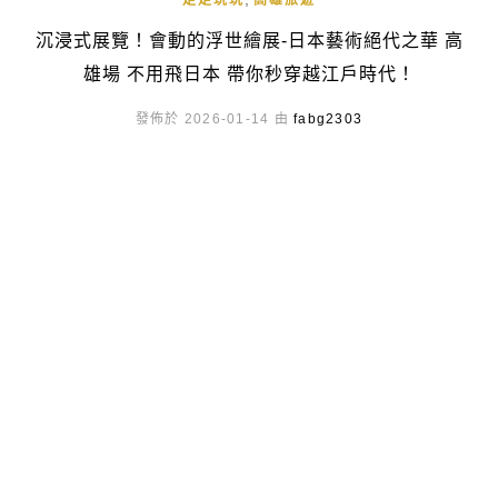
走走玩玩
高雄旅遊
沉浸式展覽！會動的浮世繪展-日本藝術絕代之華 高
雄場 不用飛日本 帶你秒穿越江戶時代！
發佈於 2026-01-14 由
fabg2303