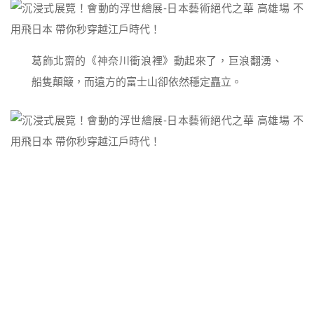
葛飾北齋的《神奈川衝浪裡》動起來了，巨浪翻湧、
船隻顛簸，而遠方的富士山卻依然穩定矗立。