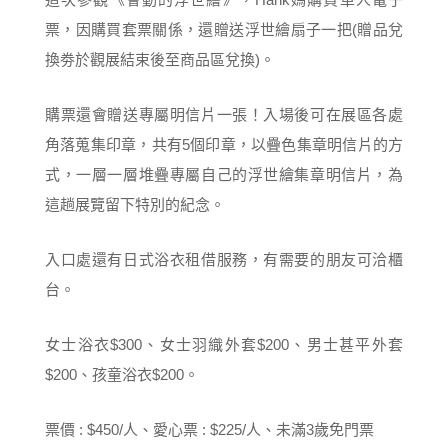
票，因購買套票關係，還贈送浮世繪扇子一把(贈品兌
換劵於觀展結束後至商品區兌換)。
購票還會贈送專屬明信片一張！入場後可在展區各處
角落蒐集印章，共有5個印章，以疊色集章明信片的方
式，一層一層堆疊專屬自己的浮世繪集章明信片，為
這趟展覽留下特別的紀念。
入口處還有日式浴衣租借服務，有需要的朋友可洽櫃
台。
女士浴衣$300、女士羽織外套$200、男士甚平外套
$200、孩童浴衣$200。
票價 : $450/人、愛心票 : $225/人、未滿3歲免門票