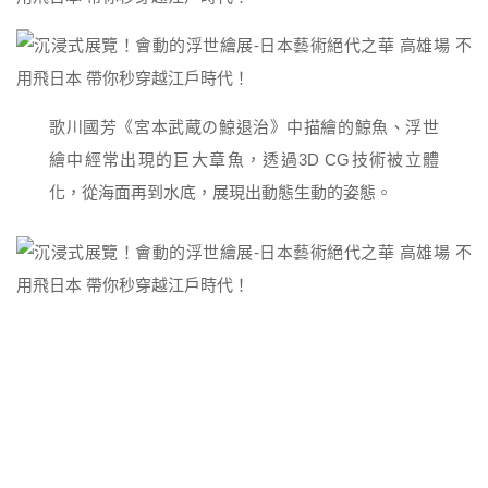
歌川國芳《宮本武蔵の鯨退治》中描繪的鯨魚、浮世
繪中經常出現的巨大章魚，透過3D CG技術被立體
化，從海面再到水底，展現出動態生動的姿態。