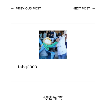
PREVIOUS POST
NEXT POST
fabg2303
發表留言