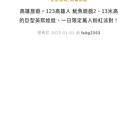
走走玩玩
高雄旅遊
高雄旅遊。123高雄人 魷魚遊戲2、13米高
的巨型英熙娃娃、一日限定萬人粉紅派對！
發佈於 2025-01-01 由
fabg2303