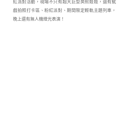
紅派對活動，現場不只有超大巨型英熙娃娃，還有魷
戲拍照打卡區、粉紅派對、期間限定輕軌主題列車，
晚上還有無人機燈光表演！