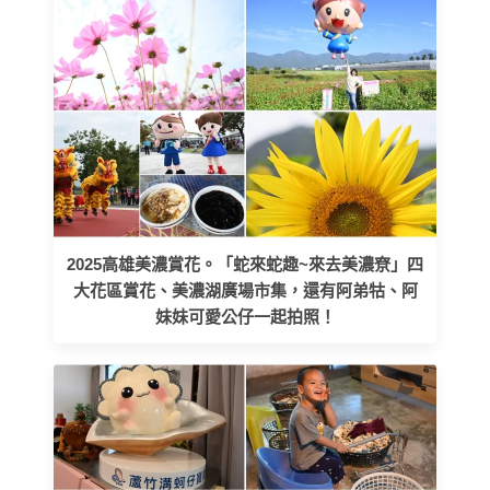
2025高雄美濃賞花。「蛇來蛇趣~來去美濃尞」四
大花區賞花、美濃湖廣場市集，還有阿弟牯、阿
妹妹可愛公仔一起拍照！