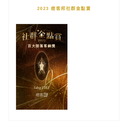
2023 痞客邦社群金點賞