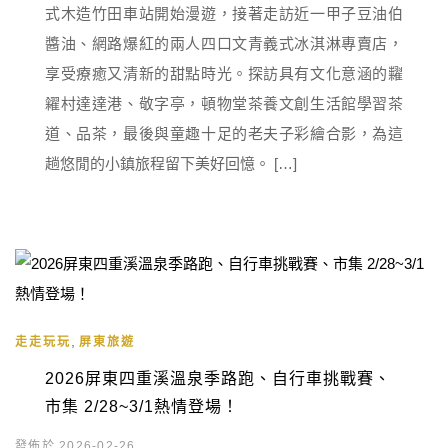
式木造竹田車站開始漫遊，接著走訪近一甲子豆油伯
醬油、網路爆紅的兩人四口文青義式冰淇淋專賣店，
享受療癒又清新的甜點時光。探訪具有文化意涵的糶
糴村達達港、敬字亭，頓物堂茶養文創生活館學習茶
道、品茶，最後與童趣十足的老夫子彩繪合影，為這
趟悠閒的小鎮旅程留下美好回憶。 […]
,
走走玩玩
屏東旅遊
2026屏東四重溪溫泉季路跑、自行車挑戰賽、
市集 2/28~3/1熱情登場！
發佈於 2026-02-26