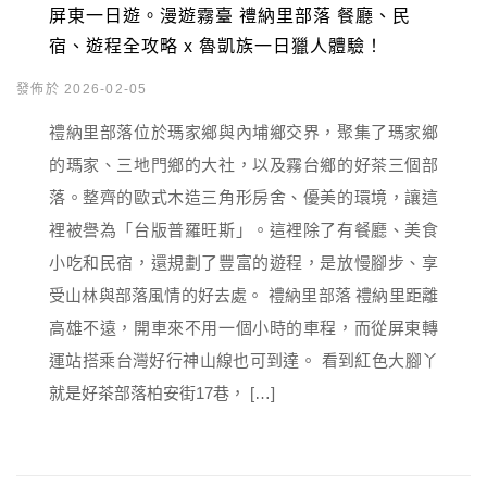
屏東一日遊。漫遊霧臺 禮納里部落 餐廳、民
宿、遊程全攻略 x 魯凱族一日獵人體驗！
發佈於 2026-02-05
禮納里部落位於瑪家鄉與內埔鄉交界，聚集了瑪家鄉
的瑪家、三地門鄉的大社，以及霧台鄉的好茶三個部
落。整齊的歐式木造三角形房舍、優美的環境，讓這
裡被譽為「台版普羅旺斯」。這裡除了有餐廳、美食
小吃和民宿，還規劃了豐富的遊程，是放慢腳步、享
受山林與部落風情的好去處。 禮納里部落 禮納里距離
高雄不遠，開車來不用一個小時的車程，而從屏東轉
運站搭乘台灣好行神山線也可到達。 看到紅色大腳丫
就是好茶部落柏安街17巷， […]