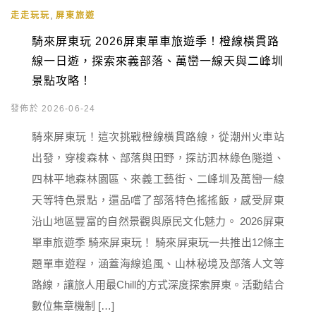
,
走走玩玩
屏東旅遊
騎來屏東玩 2026屏東單車旅遊季！橙線橫貫路
線一日遊，探索來義部落、萬巒一線天與二峰圳
景點攻略！
發佈於 2026-06-24
騎來屏東玩！這次挑戰橙線橫貫路線，從潮州火車站
出發，穿梭森林、部落與田野，探訪泗林綠色隧道、
四林平地森林園區、來義工藝街、二峰圳及萬巒一線
天等特色景點，還品嚐了部落特色搖搖飯，感受屏東
沿山地區豐富的自然景觀與原民文化魅力。 2026屏東
單車旅遊季 騎來屏東玩！ 騎來屏東玩一共推出12條主
題單車遊程，涵蓋海線追風、山林秘境及部落人文等
路線，讓旅人用最Chill的方式深度探索屏東。活動結合
數位集章機制 […]