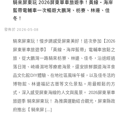
騎來屏東玩 2026屏東單車旅遊季！黃線・海岸
藍帶電輔車一次暢遊大鵬灣、枋寮、林邊、佳
冬！
發佈於 2026-05-08
騎來屏東玩！慢步調感受屏東美好！這次參加【2026
屏東單車旅遊季】「黃線・海岸藍帶」電輔車放鬆之
旅，從大鵬灣一路騎來枋寮、林邊、佳冬，沿途經過
落日灣、崎峰濕地等療癒海景，還安排鮮饌道海洋食
品文化館DIY體驗、在地社區風味午餐，以及佳冬活的
博物館、林邊福記古厝等文化景點。用最輕鬆的方
式，深入感受屏東海線的人文與風景。 2026屏東單車
旅遊季 騎來屏東玩！ 為推廣運動結合觀光，屏東縣政
府推出【 騎來屏 […]