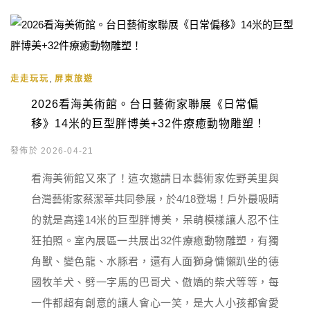
,
走走玩玩
屏東旅遊
2026看海美術館。台日藝術家聯展《日常偏
移》14米的巨型胖博美+32件療癒動物雕塑！
發佈於 2026-04-21
看海美術館又來了！這次邀請日本藝術家佐野美里與
台灣藝術家蔡潔莘共同參展，於4/18登場！戶外最吸睛
的就是高達14米的巨型胖博美，呆萌模樣讓人忍不住
狂拍照。室內展區一共展出32件療癒動物雕塑，有獨
角獸、變色龍、水豚君，還有人面獅身慵懶趴坐的德
國牧羊犬、劈一字馬的巴哥犬、傲嬌的柴犬等等，每
一件都超有創意的讓人會心一笑，是大人小孩都會愛