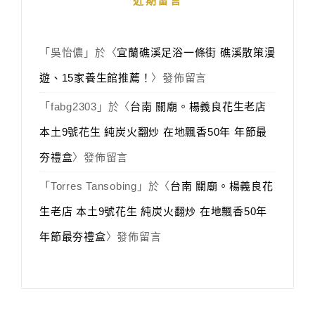
近期留言
「
吳怡儂
」於〈
宜蘭礁溪足浴一條街 礁溪散策漫
遊、15家養生館推薦！
〉發佈留言
「
fabg2303
」於〈
台南 關廟。楊義良花生老店
本土9號花生 純炭火翻炒 在地飄香50年 年節最
夯禮盒
〉發佈留言
「
Torres Tansobing
」於〈
台南 關廟。楊義良花
生老店 本土9號花生 純炭火翻炒 在地飄香50年
年節最夯禮盒
〉發佈留言