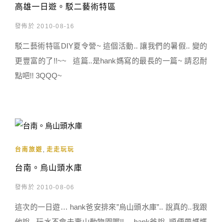
高雄一日遊。駁二藝術特區
發佈於 2010-08-16
駁二藝術特區DIY夏令營~ 這個活動.. 讓我們的暑假.. 變的
更豐富的了!!~~ 這篇..是hank媽寫的最長的一篇~ 請忍耐
點吧!! 3QQQ~
,
台南旅遊
走走玩玩
台南。烏山頭水庫
發佈於 2010-08-06
這次的一日遊… hank爸安排來”烏山頭水庫”.. 說真的..我跟
他說.. 玩水不會去壽山動物園喔!!… hank爸說..順便帶媽媽