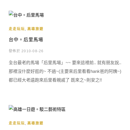
,
走走玩玩
高雄旅遊
台中。后里馬場
發佈於 2010-08-26
全台最老的馬場「后里馬場」~~ 要來這裡前.. 就有朋友說..
那裡沒什麼好逛的~ 不過~(主要來后里看看hank爸的阿姨~)
都已經大老遠跑來后里看親戚了 既來之~則安之!!
,
走走玩玩
高雄旅遊