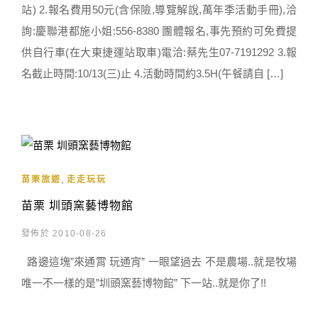
站) 2.報名費用50元(含保險,導覽解說,萬年季活動手冊),洽
詢:慶聯港都施小姐:556-8380 團體報名,事先預約可免費提
供自行車(在大東捷運站取車)電洽:蔡先生07-7191292 3.報
名截止時間:10/13(三)止 4.活動時間約3.5H(午餐請自 […]
,
苗栗旅遊
走走玩玩
苗栗 圳頭窯藝博物館
發佈於 2010-08-26
路邊這塊”來通霄 玩通宵” 一眼望過去 不是農場..就是牧場
唯一不一樣的是”圳頭窯藝博物館” 下一站..就是你了!!