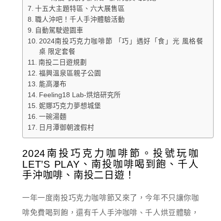
十五大主題特區、六大展售區
職人沖吧！千人手沖體驗活動
自動駕駛遊園車
2024南投巧克力咖啡節 「巧」遇好「食」光 風格餐
桌 限定套餐
南投二日遊規劃
福興溫泉區親子公園
能高瀑布
Feeling18 Lab-烘焙研究所
妮娜巧克力夢想城堡
一碗湯麵
日月潭御朝渡假村
2024南投巧克力咖啡節。投號玩咖
LET’S PLAY、南投咖啡喝到飽、千人
手沖咖啡、南投二日遊！
一年一度南投巧克力咖啡節又來了，今年不只讓你咖
啡免費喝到飽，還有千人手沖咖啡、千人烘豆體驗，