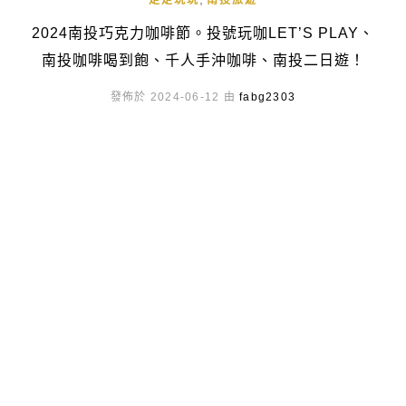
走走玩玩
南投旅遊
2024南投巧克力咖啡節。投號玩咖LET’S PLAY、
南投咖啡喝到飽、千人手沖咖啡、南投二日遊！
發佈於 2024-06-12 由
fabg2303