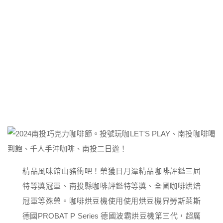
精品風味館山豬衝吧！榮獲日月潭精品咖啡評鑑三屆
特等獎冠軍、南投縣咖啡評鑑特等獎、全國咖啡烘焙
冠軍等殊榮。咖啡烘豆機使用使用烘豆機界勞斯萊斯
德國PROBAT P Series 德國波霸烘豆機第三代，超厲