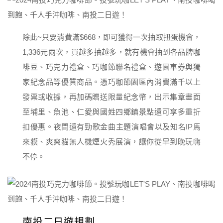
除此~只要消費滿$668，即可獲得一次抽取扭蛋機會，
1,336元兩次，買越多抽越多，就有機會抽到各品牌咖
啡豆、巧克力禮盒、巧咖節聯名禮盒、遊園車券與獨
家紀念品等優質商品。憑巧咖節園區內消費滿千以上
發票或收據，再加碼贈送限量紀念幣，出示集章畫面
至埔里、魚池、仁愛與國姓四鄉鎮景點還可享多重折
扣優惠。夜間還有勁歌金曲主題演唱會以及知名IP馬
來貘、爽爽貓無人機煙火秀展演，讓你從早到晚玩嗨
不停。
南投二日遊規劃