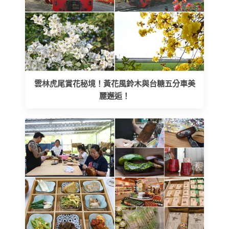
雲林虎尾賞花秘境！黃花風鈴木與台糖五分車美
麗邂逅！