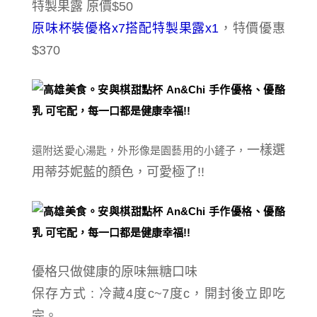
特製果露 原價$50
原味杯裝優格x7搭配特製果露x1
，特價優惠
$370
一樣選
還附送愛心湯匙，外形像是園藝用的小鏟子，
用
蒂芬妮藍的顏色，可愛極了!!
優格只做健康的原味無糖口味
保存方式
: 冷藏4度c~7度c，開封後立即吃
完。