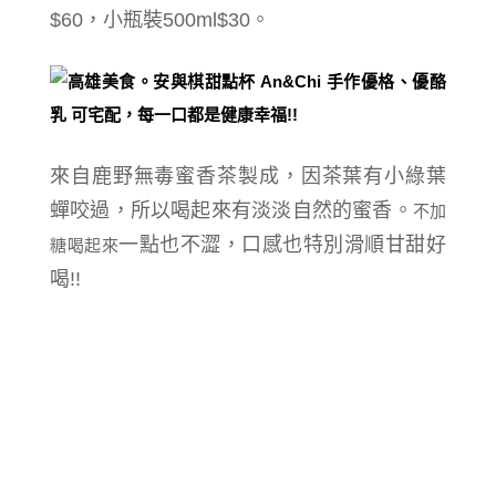
$60，小瓶裝500ml$30。
來自鹿野無毒蜜香茶製成，因茶葉有小綠葉
蟬咬過，所以
喝起來
有淡淡自然的蜜香。
不加
一點也不澀，口感也特別滑順甘甜好
糖喝起來
喝!!