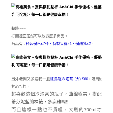
將將~~~
打開裡面居然可以放這麼多商品。
商品有 :
杯裝優格x7杯、特製果露x1、優酪乳x2
。
另外老闆又多送我一瓶
紅烏龍冷泡茶 (大) $60
，哇!!揪
甘心ㄟ捏。
超喜歡這個冷泡茶的瓶子，曲線極美，搭配
蒂芬妮藍的標籤，多高雅啊!!
而且這樣一點也不貴喔，大瓶的700ml才