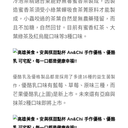
冷泡茶精選台東鹿野無毒蜜香茶製成，因製
造蜜香茶須受小綠葉蟬吸食茶菁原料才能製
成，小蟲咬過的茶葉自然是無農藥殘留，而
且不加糖，自然回甘。目前有蜜香紅茶、大
葉綠茶及紅烏龍口味等3種口味。
優酪乳及優格製品都是採用了多達16種的益生菌製
優酪乳口味有藍莓、草莓、原味三種，而
作，
芒果
優酪乳(上圖)是新上市。未來還有亞麻與
抹茶2種口味即將上市。