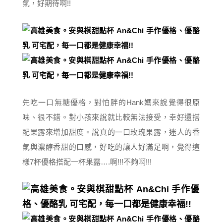
氣，好期待啊!!
先吃一口無糖優格，對怕胖的Hank媽來說覺得很原
味、很不錯。對小孩來說就比較無法接受，幸好還搭
配果露來增加甜度。說真的一口玫瑰果露，迷人的香
氣與濃醇香甜的口感，好吃的讓人好滿足啊，覺得這
樣7杯優格搭配一杯果露….啊!!!不夠啊!!!