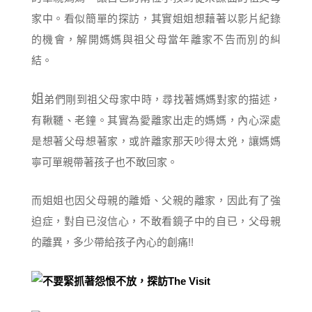
家中。看似簡單的探訪，其實姐姐想藉著以影片紀錄
的機會，解開媽媽與祖父母當年離家不告而別的糾
結。
姐
弟們剛到祖父母家中時，尋找著媽媽對家的描述，
有鞦韆、老鐘。其實為愛離家出走的媽媽，內心深處
是想著父母想著家，或許離家那天吵得太兇，讓媽媽
寧可單親帶著孩子也不敢回家。
而姐姐也因父母親的離婚、父親的離家，因此有了強
迫症，對自已沒信心，不敢看鏡子中的自已，父母親
的離異，多少帶給孩子內心的創痛!!