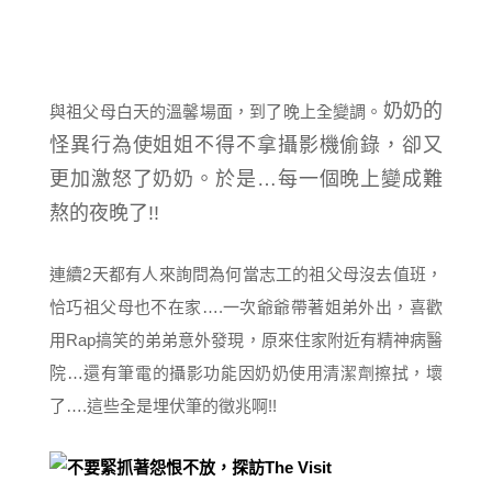
奶奶的
與祖父母白天的溫馨場面，到了晚上全變調。
怪異行為使
姐姐
不得不拿攝影機偷錄，卻又
更加激怒了奶奶。於是…每一個晚上變成難
熬的夜晚了!!
連續2天都有人來詢問為何當志工的祖父母沒去值班，
恰巧祖父母也不在家….一次爺爺帶著姐弟外出，喜歡
用Rap搞笑的弟弟意外發現，原來住家附近有精神病醫
院…還有筆電的攝影功能因奶奶使用清潔劑擦拭，壞
了….這些全是埋伏筆的徵兆啊!!