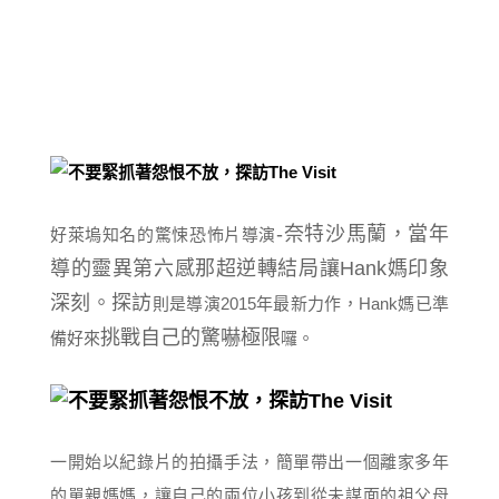
-奈特沙馬蘭，當年
好萊塢知名的驚悚恐怖片導演
導的
靈異第六感那超逆轉結局讓
Hank媽
印象
深刻
。探訪
則是導演2015年最新力作，Hank媽已準
挑戰自己的驚嚇極限
備好來
囉。
一開始以紀錄片的拍攝手法，簡單帶出一個離家多年
的單親媽媽，讓自己的兩位小孩到從未謀面的祖父母