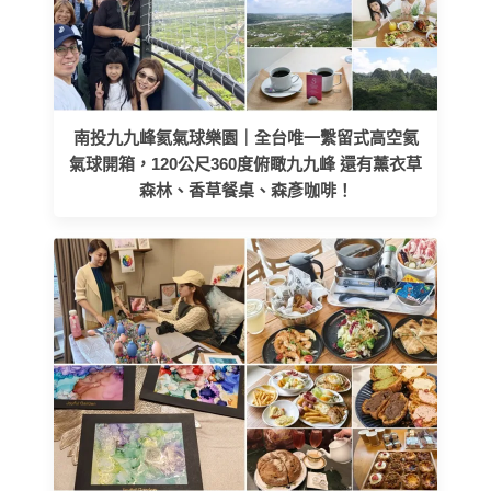
南投九九峰氦氣球樂園｜全台唯一繫留式高空氦
氣球開箱，120公尺360度俯瞰九九峰 還有薰衣草
森林、香草餐桌、森彥咖啡！