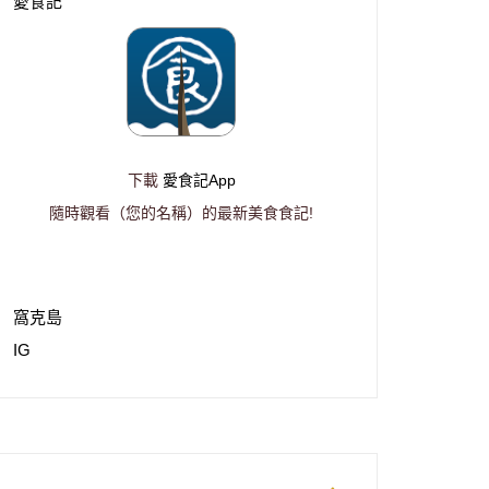
愛食記
下載
愛食記App
隨時觀看（您的名稱）的最新美食食記!
窩克島
IG