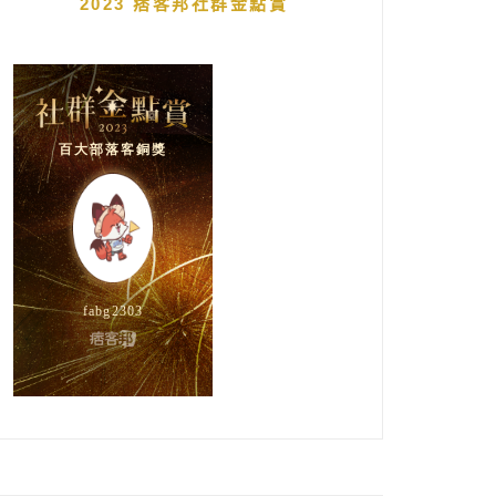
2023 痞客邦社群金點賞