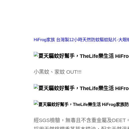
HiFrog家族 台灣製12小時天然防蚊驅蚊貼片-大眼蛙 
小黑蚊、家蚊 OUT!!!
經SGS檢驗，無毒且不含
重金屬及DEET