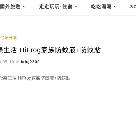
國外旅遊
走走玩玩-住宿
吃吃喝喝
3
宅配分享
樂生活 HiFrog家族防蚊液+防蚊貼
-05-19 由
fabg2303