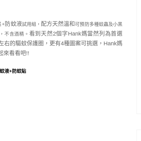
防蚊液
配方天然溫和
片+
試用組，
可預防多種蚊蟲及小黑
看到天然2個字Hank媽當然列為首選
T，不含酒精。
時左右的驅蚊保護圈，
更有4種圖案可挑選，Hank媽
起來看看吧!!