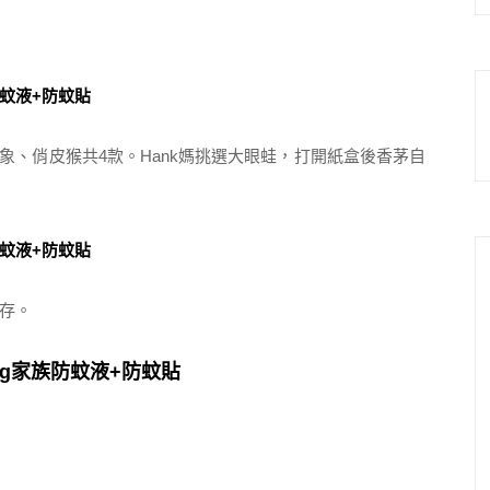
氣象、俏皮猴共4款。Hank媽挑選大眼蛙，打開紙盒後香茅自
存。