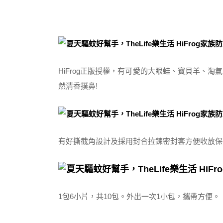
HiFrog正版授權，有可愛的大眼蛙、寶貝羊、淘
然清香撲鼻!
有好撕截角設計及採用封合拉鍊密封套方便收放保
1包6小片，共10包。外出一次1小包，攜帶方便。