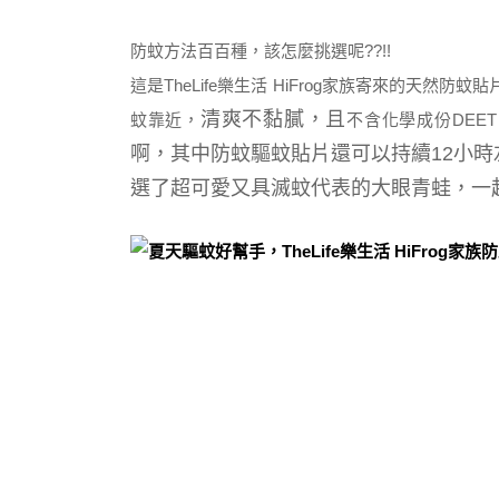
防蚊方法百百種，該怎麼挑選呢??!!
這是TheLife樂生活 HiFrog家族寄來的天然防蚊貼
清爽不黏膩，且
蚊靠近，
不含化學成份DEE
啊，
其中
防蚊
驅蚊貼片還可以持續12小
選了超可愛又具滅蚊代表的大眼青蛙，
一