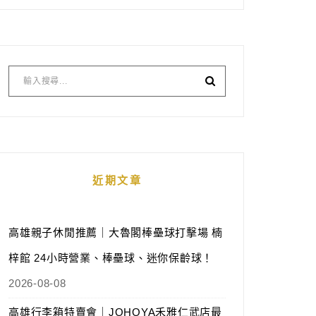
近期文章
高雄親子休閒推薦｜大魯閣棒壘球打擊場 楠
梓館 24小時營業、棒壘球、迷你保齡球！
2026-08-08
高雄行李箱特賣會｜JOHOYA禾雅仁武店最