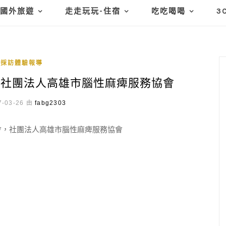
國外旅遊
走走玩玩-住宿
吃吃喝喝
3
牌採訪體驗報導
會，社團法人高雄市腦性麻痺服務協會
-03-26 由
fabg2303