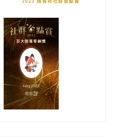
2023 痞客邦社群金點賞