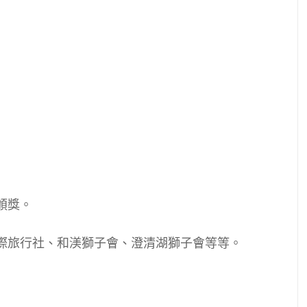
頒獎。
際旅行社、和渼獅子會、澄清湖獅子會等等。