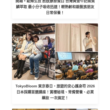
開箱。鉦輝生技 胜肽膠原蛋白 台灣黃金牛奶魚魚
鱗萃取 最小分子吸收迅速！輕熟齡和銀髮族朋友
日常保養！
TokyoBloom 東京春日・旅遊的安心護身符 2026
日本採購首選講座！賞櫻秘境、常備營養、必買
藥妝 一次搞定！