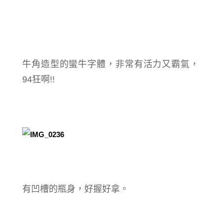
牛角造型的蠻牛字體，非常有活力又霸氣，
94狂啊!!
有凹槽的瓶身，好握好拿。