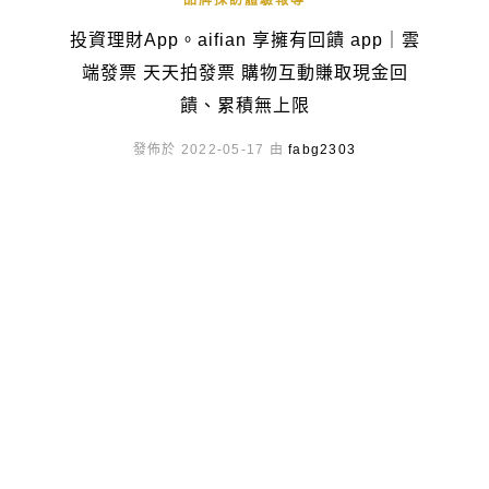
品牌採訪體驗報導
投資理財App。aifian 享擁有回饋 app｜雲
端發票 天天拍發票 購物互動賺取現金回
饋、累積無上限
發佈於 2022-05-17 由
fabg2303