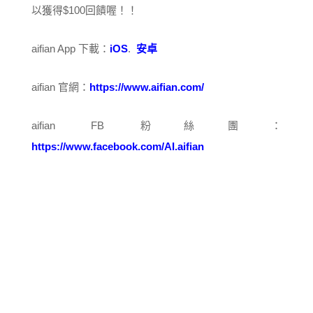
以獲得$100回饋喔！！
aifian App 下載：
iOS
.
安卓
aifian 官網：
https://www.aifian.com/
aifian FB 粉絲團：
https://www.facebook.com/AI.aifian