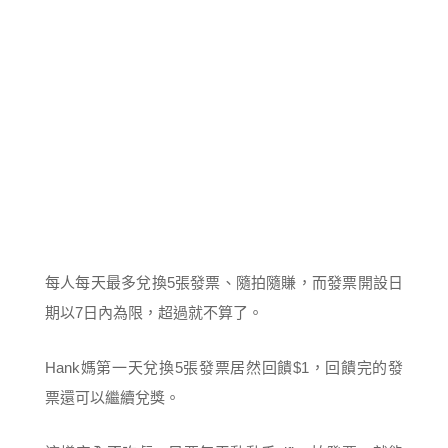
每人每天最多兌換5張發票、隨拍隨賺，而發票開設日
期以7日內為限，超過就不算了。
Hank媽第一天兌換5張發票居然回饋$1，回饋完的發
票還可以繼續兌獎。