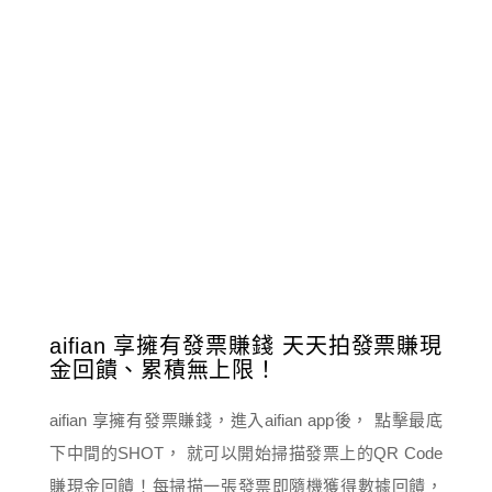
aifian 享擁有發票賺錢 天天拍發票賺現
金回饋、累積無上限！
aifian 享擁有發票賺錢，進入aifian app後， 點擊最底
下中間的SHOT， 就可以開始掃描發票上的QR Code
賺現金回饋！每掃描一張發票即隨機獲得數據回饋，