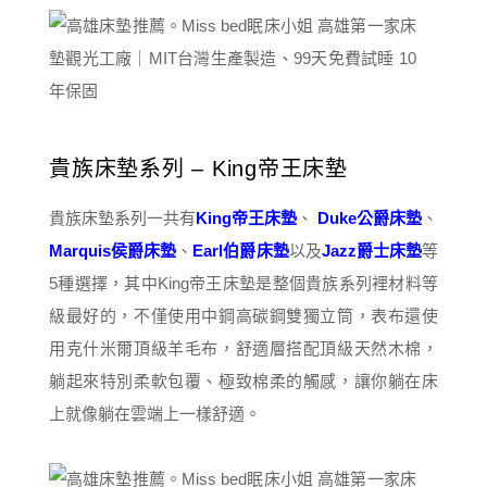
貴族床墊系列 – King帝王床墊
貴族床墊系列一共有
King帝王床墊
、
Duke公爵床墊
、
Marquis侯爵床墊
、
Earl伯爵床墊
以及
Jazz爵士床墊
等
5種選擇，其中King帝王床墊是整個貴族系列裡材料等
級最好的，不僅使用中鋼高碳鋼雙獨立筒，表布還使
用克什米爾頂級羊毛布，舒適層搭配頂級天然木棉，
躺起來特別柔軟包覆、極致棉柔的觸感，讓你躺在床
上就像躺在雲端上一樣舒適。