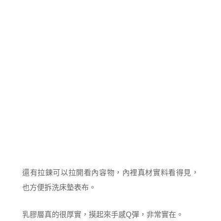
還有拉鍊可以拉開看內容物，內裡真材實料看得見，
也方便拆洗床墊表布。
乳膠層真的很厚實，摸起來手感Q彈，非常實在。