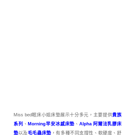
Miss bed眠床小姐床墊展示十分多元，主要提供
貴族
系列
、
Morning早安冰感床墊
、
Alpha 阿爾法乳膠床
墊
以及
毛毛蟲床墊
，有多種不同支撐性、軟硬度、舒