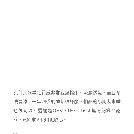
克什米爾羊毛質感非常親膚棉柔、吸濕透氣，而且冬
暖夏涼，一年四季躺睡都很舒服。怕熱的小朋友來睡
也很可以。還通過OEKO-TEX ClassI 無毒紡織品認
證，買給家人使用更放心。