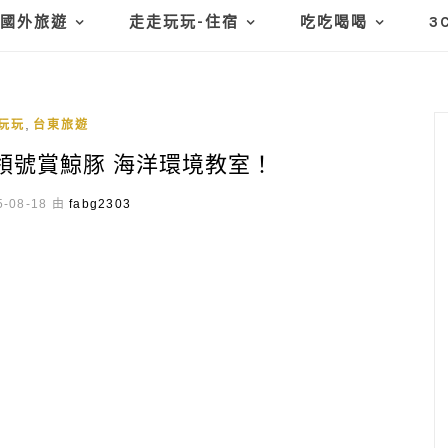
國外旅遊
走走玩玩-住宿
吃吃喝喝
3
,
玩玩
台東旅遊
領號賞鯨豚 海洋環境教室！
-08-18 由
fabg2303