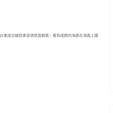
台東成功鎮搭乘晉領號賞鯨豚，看到成群的海豚在海面上躍