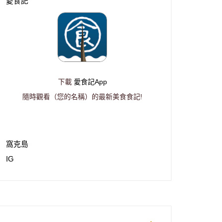
愛食記
下載
愛食記App
隨時觀看（您的名稱）的最新美食食記!
窩克島
IG