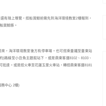
還有陸上導覽，搭船賞鯨前需先到海洋環境教室2樓報到，
船賞鯨豚。
前來，海洋環境教室後方有停車場。也可搭乘臺鐵至臺東站
約)路線至小丑魚主題館站下，或是鼎東客運8102、8103、
即可抵達。或是搭火車至花蓮玉里火車站，轉搭鼎東客運8181
務中心 2樓)