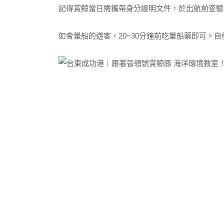
記得賞鯨當日需攜帶身分證明文件，於出航前查驗
如會暈船的遊客，20~30分鐘前吃暈船藥即可。