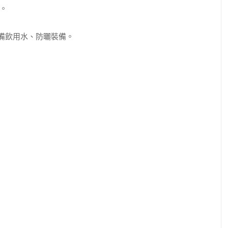
。
自備飲用水、防曬裝備。