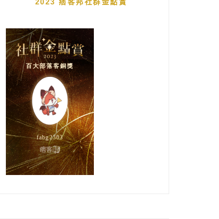
2023 痞客邦社群金點賞