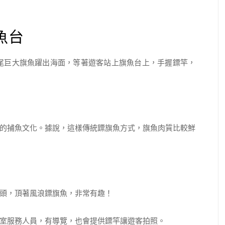
魚台
尾巨大旗魚躍出海面，等著遊客站上旗魚台上，手握鏢竿，
的捕魚文化。據說，這樣傳統鏢旗魚方式，旗魚肉質比較鮮
頭，頂著風浪鏢旗魚，非常有趣！
室服務人員，有導覽，也會提供鏢竿讓遊客拍照。