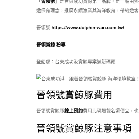
「
晉領號
」是台東成功賞鯨第一品牌，是一艘由熱
遞保育理念，推廣永續漁業與海洋教育，帶給遊客
晉領號
https://www.dolphin-wan.com.tw/
晉領賞鯨 粉專
登船處：台東成功港賞鯨專案遊艇碼頭
晉領號賞鯨豚費用
晉領號賞鯨豚
線上預約
費用比現場報名還便宜，也
晉領號賞鯨豚注意事項