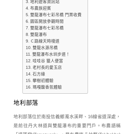
地利遊客資訊站
布農族迎賓
雙龍瀑布七彩吊橋 門票收費
園區開放參觀時間
雙龍瀑布七彩吊橋
雙龍瀑布
Ｃ路線天時棧道
雙龍水源吊橋
雙龍瀑布水圳步道！
哇哇谷 獵人便當
老村長的愛玉店
石方緣
攀樹初體驗
瑪嘎馥香氛體驗
地利部落
地利部落位於南投信義鄉濁水溪畔、16線省道深處，
是前往丹大林道與雙龍瀑布的重要門戶。布農語稱