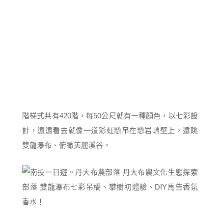
階梯式共有420階，每50公尺就有一種顏色，以七彩設
計，遠遠看去就像一道彩虹懸吊在懸岩峭壁上，遠眺
雙龍瀑布、俯瞰美麗溪谷。