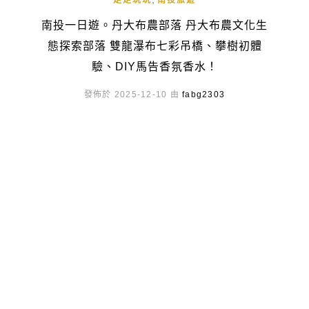
走走玩玩
南投旅遊
南投一日遊。丹大布農部落 丹大布農文化生
態探索部落 雙龍瀑布七彩吊橋、攀樹初體
驗、DIY馬告香氛香水！
發佈於 2025-12-10 由
fabg2303