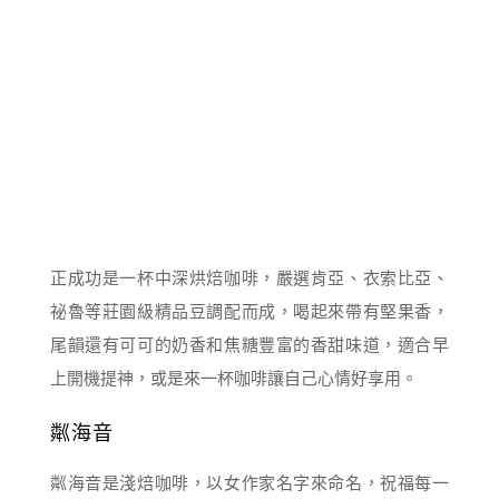
正成功是一杯中深烘焙咖啡，嚴選肯亞、衣索比亞、
祕魯等莊園級精品豆調配而成，喝起來帶有堅果香，
尾韻還有可可的奶香和焦糖豐富的香甜味道，適合早
上開機提神，或是來一杯咖啡讓自己心情好享用。
粼海音
粼海音是淺焙咖啡，以女作家名字來命名，祝福每一