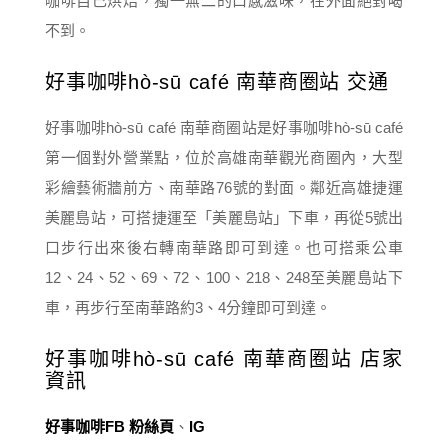
咖啡自己烘焙，獨一無二的口感滋味，在外面絕對喝
不到。
好事咖啡hò-sū café 南華商圈站 交通
好事咖啡hò-sū café 南華商圈站是好事咖啡hò-sū café
第一個對外營業點，位於高雄南華觀光商圈內，大型
彩繪藝術牆前方、南華路76號的對面。鄰近高雄捷運
美麗島站，可搭捷運至「美麗島站」下車，再從5號出
口步行出來後右轉南華路即可到達。也可搭乘公車
12、24、52、69、72、100、218、248至美麗島站下
車，再步行至南華路約3、4分鐘即可到達。
好事咖啡hò-sū café 南華商圈站 店家
資訊
好事咖啡FB 粉絲頁
、
IG