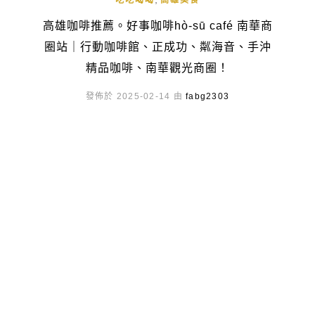
吃吃喝喝
高雄美食
高雄咖啡推薦。好事咖啡hò-sū café 南華商
圈站｜行動咖啡館、正成功、粼海音、手沖
精品咖啡、南華觀光商圈！
發佈於 2025-02-14 由
fabg2303