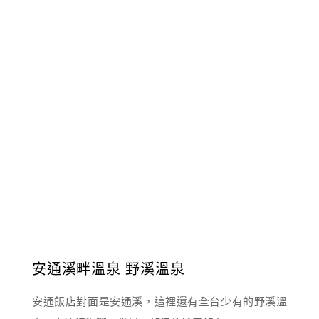
安通溪畔溫泉 野溪溫泉
安通飯店對面是安通溪，這裡還有全台少有的野溪溫