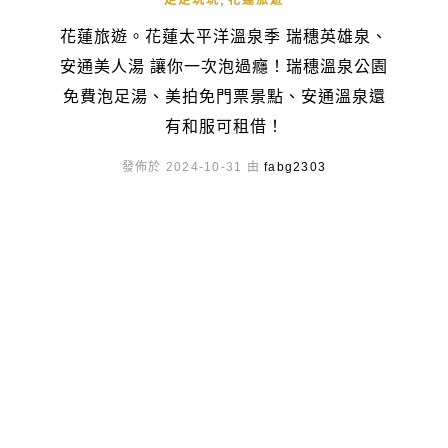
走走玩玩
花蓮旅遊
花蓮旅遊。花蓮太平洋溫泉季 瑞穗英雄泉、
安通美人湯 讓你一次泡過癮！瑞穗溫泉公園
免費泡足湯、美拍免門票景點、安通溫泉還
有和服可租借！
發佈於 2024-10-31 由
fabg2303