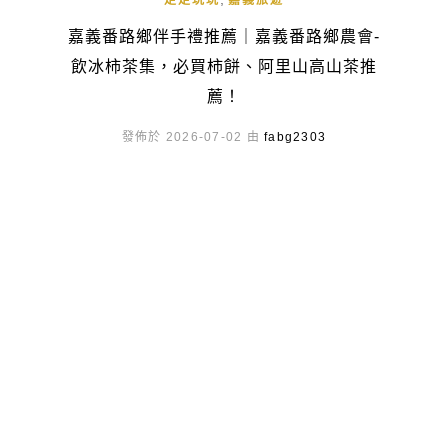
走走玩玩
嘉義旅遊
嘉義番路鄉伴手禮推薦｜嘉義番路鄉農會-
飲冰柿茶集，必買柿餅、阿里山高山茶推
薦！
發佈於 2026-07-02 由
fabg2303