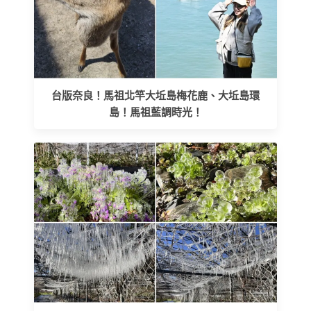
台版奈良！馬祖北竿大坵島梅花鹿、大坵島環
島！馬祖藍調時光！