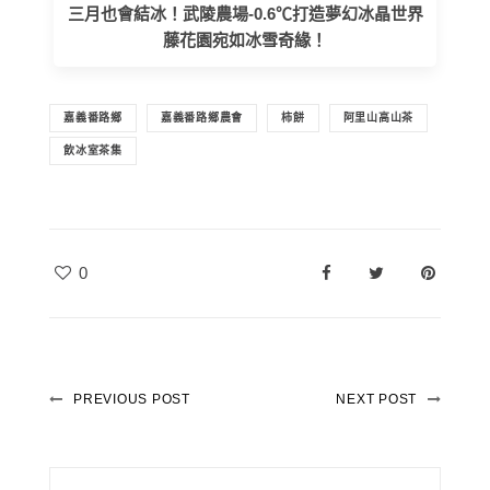
三月也會結冰！武陵農場-0.6℃打造夢幻冰晶世界
藤花園宛如冰雪奇緣！
嘉義番路鄉
嘉義番路鄉農會
柿餅
阿里山高山茶
飲冰室茶集
0
PREVIOUS POST
NEXT POST