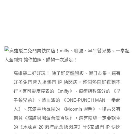
高雄駁二好好玩！ 除了好奇翹翹板、假日市集，還有
好多免門票入場熱門 IP 快閃店，整個熱鬧好逛到不
行。有可愛度爆表的 《miffy》、療癒指數滿分的 《早
午餐兄弟》、熱血派的 《ONE-PUNCH MAN 一拳超
人》、充滿童話氛圍的 《Moomin 姆明》、復古又有
創意《貓貓蟲咖波台灣百味》，還有粉絲一定要朝聖
的《水豚君 20 週年紀念快閃店》等6家熱門 IP 快閃