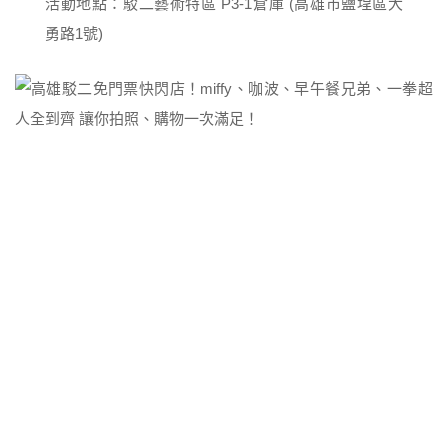
活動地點：駁二藝術特區 P3-1倉庫 (高雄市鹽埕區大
勇路1號)