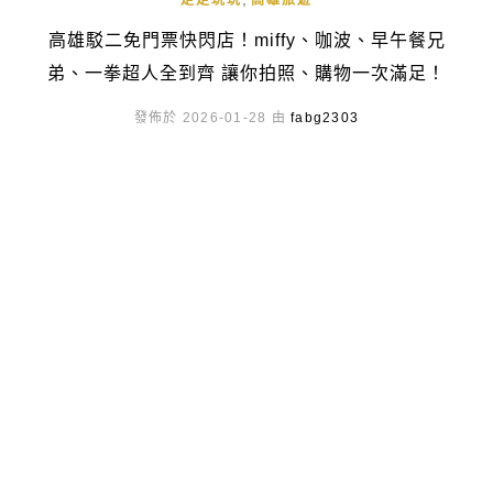
走走玩玩
高雄旅遊
高雄駁二免門票快閃店！miffy、咖波、早午餐兄
弟、一拳超人全到齊 讓你拍照、購物一次滿足！
發佈於 2026-01-28 由
fabg2303