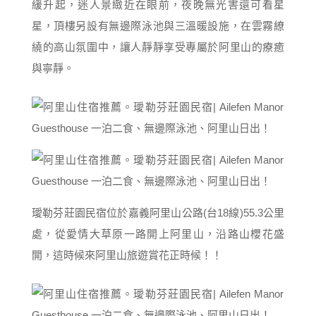
緩升起，迷人景緻近在眼前，夜晚無光害還可看星
星，頂樓另設有無邊際泳池與三溫暖設施，在雲霧繚
繞的高山氛圍中，讓人靜靜享受專屬於阿里山的療癒
與寧靜。
璦勒芬莊園民宿位於嘉義阿里山公路(台18線)55.3公里
處，從愛情大草原一路開上阿里山，沿路山櫻花盛
開，這時候來阿里山旅遊賞花正時候！！