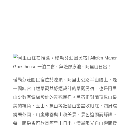
璦勒芬莊園民宿位於隙頂、阿里山公路半山腰上，是
一間結合自然景觀與舒適設計的景觀民宿，也是阿里
山少數有電梯設計的景觀民宿。民宿正對隙頂象山最
美的視角，玉山、象山等壯闊山巒盡收眼底，四周環
繞著茶園、山嵐薄霧與山稜美景，景色遼闊而靜謐。
每一間房皆可欣賞阿里山日出，清晨陽光自山巒間緩