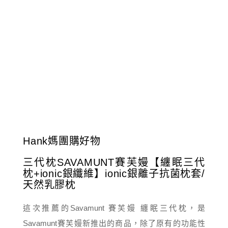
Hank媽團購好物
三代枕SAVAMUNT賽芙嫚【纏眠三代
枕+ionic銀纖維】ionic銀離子抗菌枕套/
天然乳膠枕
這次推薦的Savamunt 賽芙嫚 纏眠三代枕，是
Savamunt賽芙嫚新推出的商品，除了原有的功能性