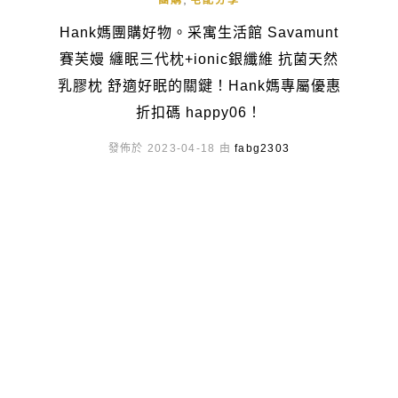
團購
宅配分享
Hank媽團購好物。采寓生活館 Savamunt
賽芙嫚 纏眠三代枕+ionic銀纖維 抗菌天然
乳膠枕 舒適好眠的關鍵！Hank媽專屬優惠
折扣碼 happy06！
發佈於 2023-04-18 由
fabg2303