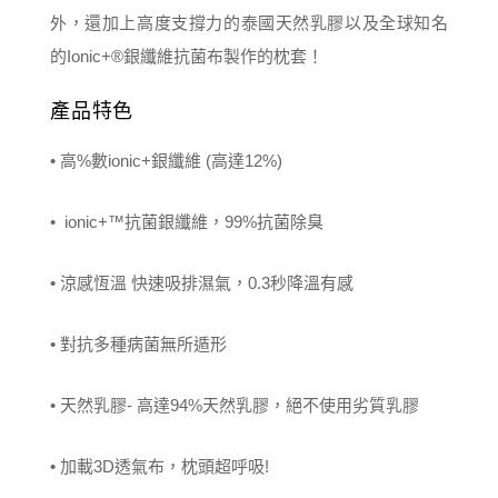
外，還加上高度支撐力的泰國天然乳膠以及全球知名
的Ionic+®銀纖維抗菌布製作的枕套！
產品特色
• 高%數ionic+銀纖維 (高達12%)
• ionic+™抗菌銀纖維，99%抗菌除臭
• 涼感恆溫 快速吸排濕氣，0.3秒降溫有感
• 對抗多種病菌無所遁形
• 天然乳膠- 高達94%天然乳膠，絕不使用劣質乳膠
• 加載3D透氣布，枕頭超呼吸!