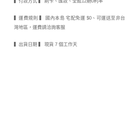
▍付款方式 ▍ 刷卡、匯款、全館12期0利率
▍運費規則 ▍ 國內本島 宅配免運 $0、可運送至非台
灣地區，運費請洽詢客服
▍出貨日期 ▍ 現貨 7 個工作天