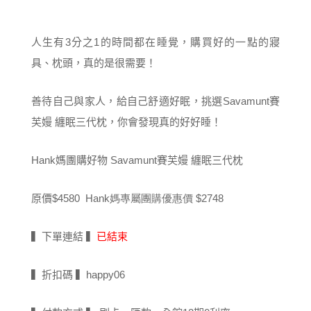
人生有3分之1的時間都在睡覺，購買好的一點的寢
具、枕頭，真的是很需要！
善待自己與家人，給自己舒適好眠，挑選Savamunt賽
芙嫚 纏眠三代枕，你會發現真的好好睡！
Hank媽團購好物 Savamunt賽芙嫚 纏眠三代枕
原價
$4580 Hank媽專屬團購優惠價
$2748
▍下單連結 ▍
已結束
▍折扣碼 ▍happy06