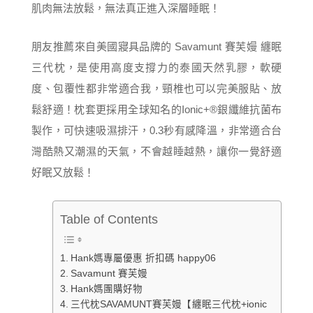
肌肉無法放鬆，無法真正進入深層睡眠！
朋友推薦來自美國寢具品牌的 Savamunt 賽芙嫚 纏眠
三代枕，是使用高度支撐力的泰國天然乳膠，軟硬
度、包覆性都非常適合我，頸椎也可以完美服貼、放
鬆舒適！枕套更採用全球知名的Ionic+®銀纖維抗菌布
製作，可快速吸濕排汗，0.3秒有感降溫，非常適合台
灣酷熱又潮濕的天氣，不會越睡越熱，讓你一覺舒適
好眠又放鬆！
Table of Contents
Hank媽專屬優惠 折扣碼 happy06
Savamunt 賽芙嫚
Hank媽團購好物
三代枕SAVAMUNT賽芙嫚【纏眠三代枕+ionic