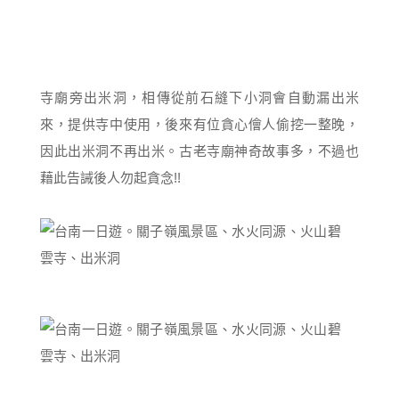
寺廟旁出米洞，相傳從前石縫下小洞會自動漏出米
來，提供寺中使用，後來有位貪心儈人偷挖一整晚，
因此出米洞不再出米。古老寺廟神奇故事多，不過也
藉此告誡後人勿起貪念!!