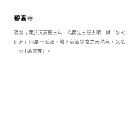
碧雲寺
碧雲寺建於清嘉慶三年，為國定三級古蹟。與「水火
同源」同屬一脈源，地下蘊涵豐富之天然氣，又名
「火山碧雲寺」。