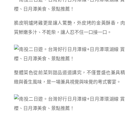
脆皮明爐烤雞更是讓人驚艷，外皮烤的金黃酥香，肉
質鮮嫩多汁、不乾柴，讓人忍不住一口接一口。
整體菜色從前菜到甜品道道講究，不僅豐盛也兼具精
緻與養生風味，是一場兼具視覺與味覺的粵式饗宴。