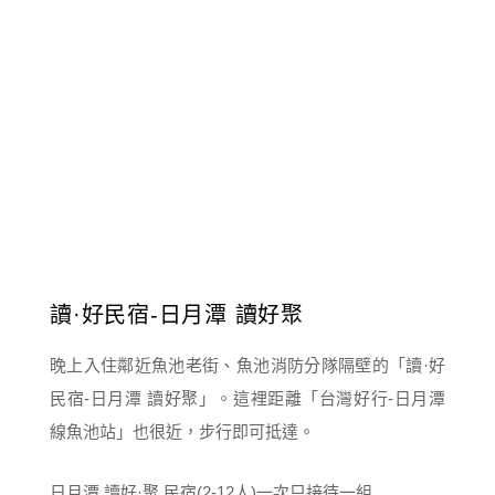
讀·好民宿-日月潭 讀好聚
晚上入住鄰近魚池老街、魚池消防分隊隔壁的「讀·好
民宿-日月潭 讀好聚」。這裡距離「台灣好行-日月潭
線魚池站」也很近，步行即可抵達。
日月潭 讀好·聚 民宿(2-12人)一次只接待一組