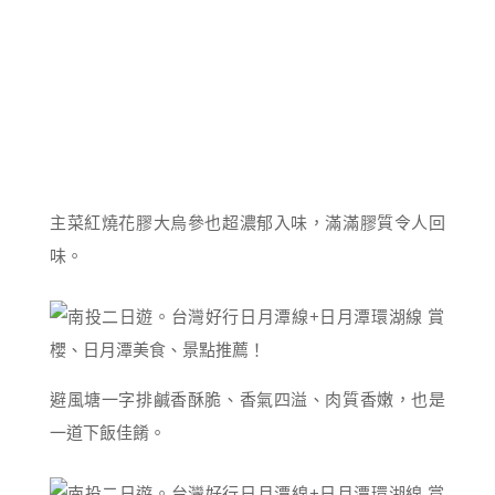
主菜紅燒花膠大烏參也超濃郁入味，滿滿膠質令人回
味。
避風塘一字排鹹香酥脆、香氣四溢、肉質香嫩，也是
一道下飯佳餚。