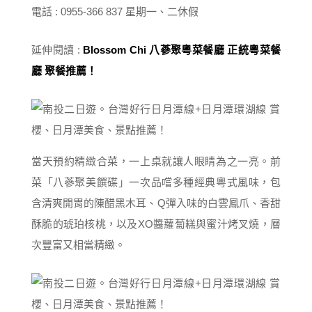
電話 : 0955-366 837 星期一、二休假
延伸閱讀 :
Blossom Chi 八蔘聚粵菜餐廳 正統粵菜餐
廳 聚餐推薦！
當天預約精緻合菜，一上桌就讓人眼睛為之一亮。前
菜「八蔘聚美饌碟」一次品嚐多種經典粵式風味，包
含清爽開胃的陳醋黑木耳、Q彈入味的白雲鳳爪、香甜
酥脆的琥珀核桃，以及XO醬蘿蔔糕與蜜汁烤叉燒，層
次豐富又相當精緻。