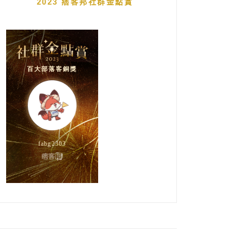
2023 痞客邦社群金點賞