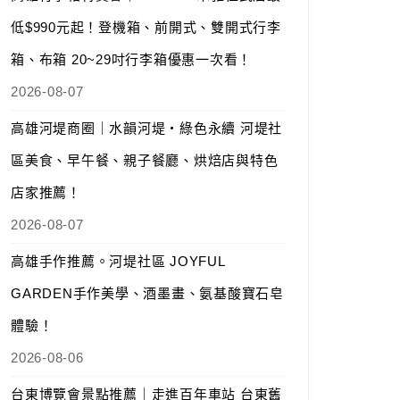
低$990元起！登機箱、前開式、雙開式行李
箱、布箱 20~29吋行李箱優惠一次看！
2026-08-07
高雄河堤商圈｜水韻河堤‧綠色永續 河堤社
區美食、早午餐、親子餐廳、烘焙店與特色
店家推薦！
2026-08-07
高雄手作推薦。河堤社區 JOYFUL
GARDEN手作美學、酒墨畫、氨基酸寶石皂
體驗！
2026-08-06
台東博覽會景點推薦｜走進百年車站 台東舊