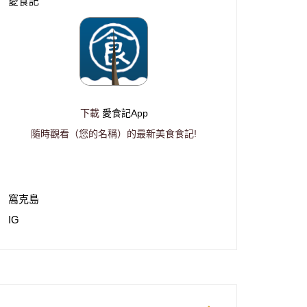
愛食記
下載
愛食記App
隨時觀看（您的名稱）的最新美食食記!
窩克島
IG