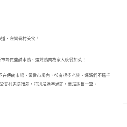
黃昏市場買些鹹水鴨、煙燻鴨肉為家人晚餐加菜！
不在傳統市場、黃昏市場內，卻有很多老饕、媽媽們不遠千
營眷村美食推薦，特別是過年過節，更是銷售一空。