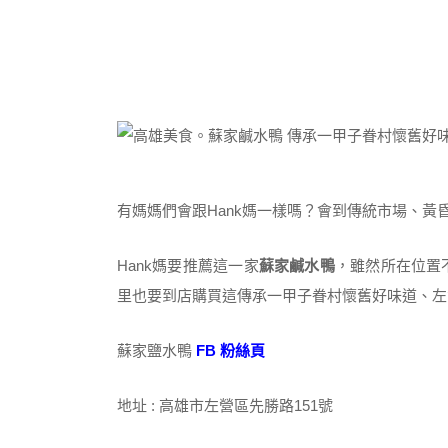
有媽媽們會跟Hank媽一樣嗎？會到傳統市場、
Hank媽要推薦這一家
蘇家鹹水鴨
，雖然所在位置
里也要到店購買這傳承一甲子眷村懷舊好味道、左
蘇家鹽水鴨
FB 粉絲頁
地址 : 高雄市左營區先勝路151號