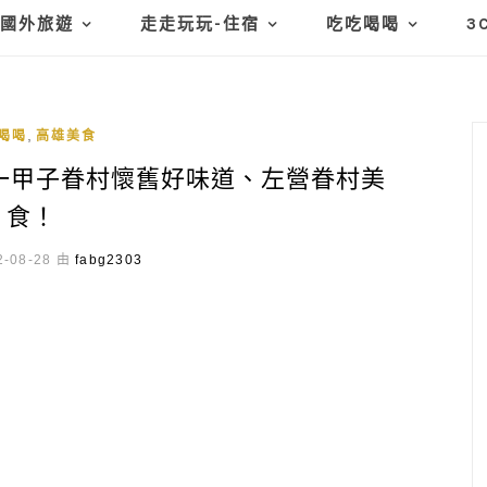
國外旅遊
走走玩玩-住宿
吃吃喝喝
3
,
喝喝
高雄美食
一甲子眷村懷舊好味道、左營眷村美
食！
-08-28 由
fabg2303