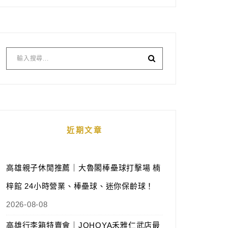
近期文章
高雄親子休閒推薦｜大魯閣棒壘球打擊場 楠
梓館 24小時營業、棒壘球、迷你保齡球！
2026-08-08
高雄行李箱特賣會｜JOHOYA禾雅仁武店最