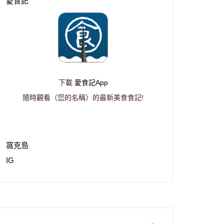
愛食記
下載
愛食記App
隨時觀看（您的名稱）的最新美食食記!
窩克島
IG