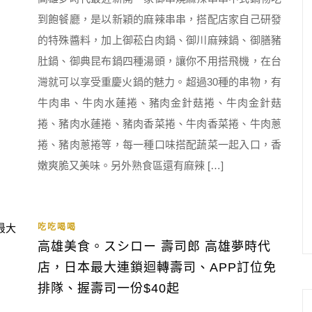
到飽餐廳，是以新穎的麻辣串串，搭配店家自己研發
的特殊醬料，加上御菘白肉鍋、御川麻辣鍋、御膳豬
肚鍋、御典昆布鍋四種湯頭，讓你不用搭飛機，在台
灣就可以享受重慶火鍋的魅力。超過30種的串物，有
牛肉串、牛肉水蓮捲、豬肉金針菇捲、牛肉金針菇
捲、豬肉水蓮捲、豬肉香菜捲、牛肉香菜捲、牛肉蔥
捲、豬肉蔥捲等，每一種口味搭配蔬菜一起入口，香
嫩爽脆又美味。另外熟食區還有麻辣 […]
吃吃喝喝
高雄美食。スシロー 壽司郎 高雄夢時代
店，日本最大連鎖迴轉壽司、APP訂位免
排隊、握壽司一份$40起