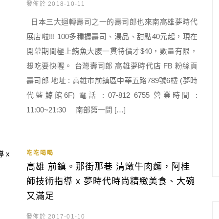
發佈於 2018-10-11
日本三大迴轉壽司之一的壽司郎也來南高雄夢時代
展店啦!!! 100多種握壽司、湯品、甜點40元起，現在
開幕期間極上鮪魚大腹一貫特價才$40，數量有限，
想吃要快喔。 台灣壽司郎 高雄夢時代店 FB 粉絲頁
壽司郎 地址 : 高雄市前鎮區中華五路789號6樓 (夢時
代藍鯨館6F) 電話 : 07-812 6755 營業時間 :
11:00~21:30 南部第一間 […]
吃吃喝喝
高雄 前鎮。那街那巷 清燉牛肉麵，阿桂
師技術指導 x 夢時代時尚精緻美食、大碗
又滿足
發佈於 2017-01-10