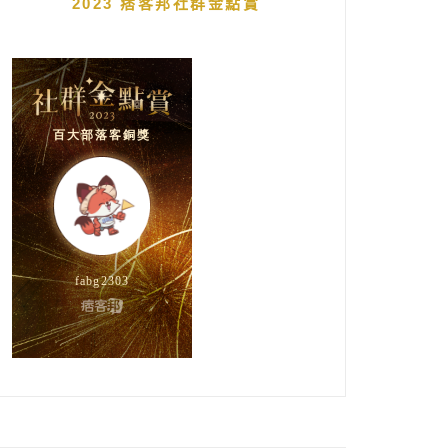
2023 痞客邦社群金點賞