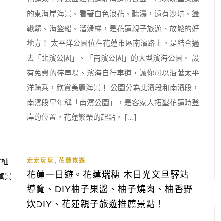
的東海岸海景、看著白色浪花、聽濤，還有沙坑、盪
鞦韆、海盜船、溜滑梯，是花蓮親子旅遊、放鬆的好
地方！ 太平洋公園位在花蓮市區南濱路上，是結合過
去「北濱公園」、「南濱公園」的大型濱海公園。 設
有免費的停車場、濱海自行車道，讓你可以沿著太平
洋騎乘，欣賞美麗海景！ 公園分為北濱段和南濱段，
南濱段早年稱「南濱公園」，是客家人拓墾花蓮時登
岸的位置，花蓮繁榮的起點， […]
,
走走玩玩
花蓮旅遊
花蓮一日遊。花蓮瑞穗 木日光文旦驛站
導覽、DIY柚子果醬、柚子燒肉、柚香野
炊DIY、花蓮親子旅遊推薦景點！