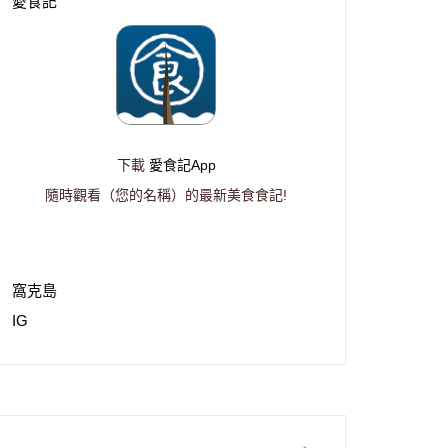
愛食記
下載
愛食記App
隨時觀看（您的名稱）的最新美食食記!
窩克島
IG