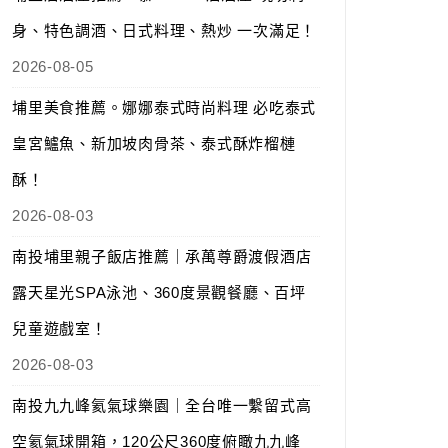
身、特色調酒、日式料理、熱炒 一次滿足！
2026-08-05
埔里美食推薦。娜娜泰式時尚料理 必吃泰式
皇宮鱸魚、新加坡肉骨茶、泰式酥炸榴槤
酥！
2026-08-03
南投埔里親子飯店推薦｜承萬尊爵渡假酒店
露天星光SPA泳池、360度景觀餐廳、百坪
兒童遊戲室！
2026-08-03
南投九九峰氦氣球樂園｜全台唯一繫留式高
空氦氣球開箱，120公尺360度俯瞰九九峰