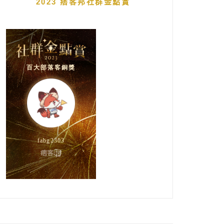
2023 痞客邦社群金點賞