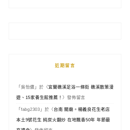
近期留言
「
吳怡儂
」於〈
宜蘭礁溪足浴一條街 礁溪散策漫
遊、15家養生館推薦！
〉發佈留言
「
fabg2303
」於〈
台南 關廟。楊義良花生老店
本土9號花生 純炭火翻炒 在地飄香50年 年節最