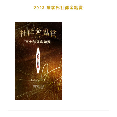
2023 痞客邦社群金點賞