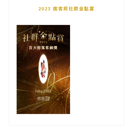
2023 痞客邦社群金點賞