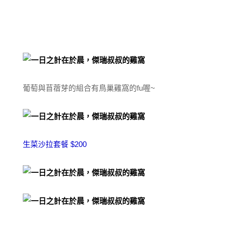
葡萄與苜蓿芽的組合有鳥巢雞窩的fu喔~
生菜沙拉套餐 $200