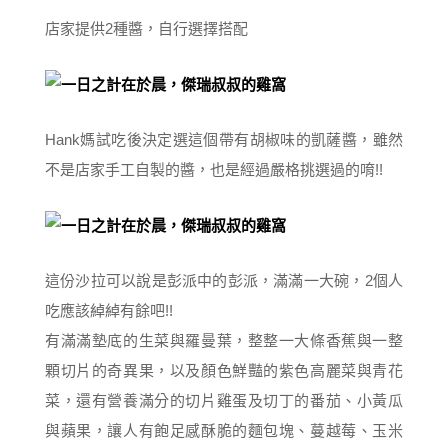
店家提供2種醬，自行選擇搭配
Hank媽試吃後決定選這個帶有胡椒味的凱薩醬，雖然
不是店家手工自製的醬，也是經過嚴格挑選過的唷!!
這份沙拉可以說是彭派中的彭派，滿滿一大碗，2個人
吃應該綽綽有餘吧!!
有滿滿墊底的生菜與羅曼葉，整整一大條香蕉與一整
顆切片的奇異果，以及顏色鮮豔的紫色高麗菜與青花
菜，還有營養滿分的切片雞蛋及切丁的番茄、小黃瓜
與蘋果，讓人有飽足感酥脆的麵包塊、蔓越莓、玉米