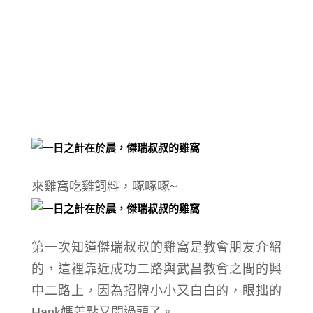
來雞窩吃雞飼料，啄啄啄~
第一次知道傑瑞叔叔的雞窩是教會朋友介紹
的，這裡靠近成功二路與武昌教會之間的興
中二路上，因為招牌小小又白白的，眼拙的
Hank媽差點又開過頭了。