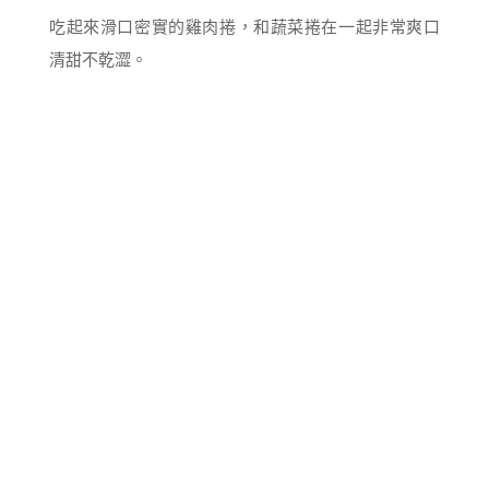
吃起來滑口密實的雞肉捲，和蔬菜捲在一起非常爽口
清甜不乾澀。