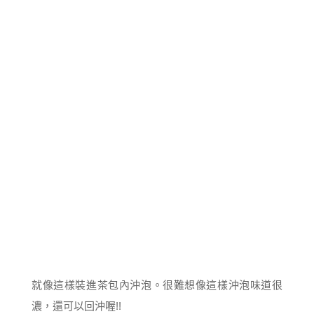
就像這樣裝進茶包內沖泡。很難想像這樣沖泡味道很
濃，還可以回沖喔!!