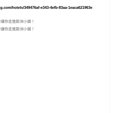
ing.com/hotels/349476af-e343-4efb-83aa-1eaca621963e