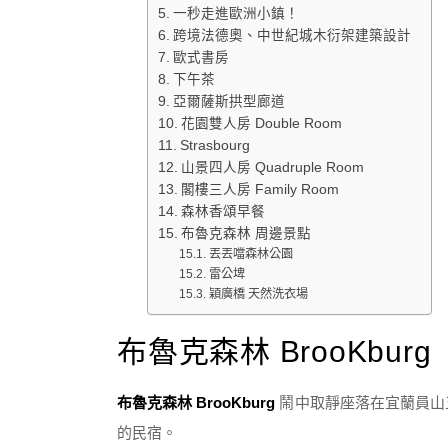
一秒走進歐洲小鎮！
跨境法德奧、中世紀城木衍架建築設計
歐式書房
下午茶
亞爾薩斯拱型廊道
花園雙人房 Double Room
Strasbourg
山景四人房 Quadruple Room
閣樓三人房 Family Room
森林香頌早餐
布魯克森林 周邊景點
丟丟噹森林公園
雷公埤
穎廣橋 天然洗衣場
布魯克森林 BrooKburg
布魯克森林 BrooKburg
鬧中取靜座落在宜蘭員山
的民宿。