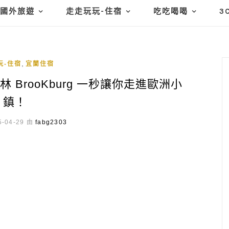
國外旅遊
走走玩玩-住宿
吃吃喝喝
3
,
玩-住宿
宜蘭住宿
BrooKburg 一秒讓你走進歐洲小
鎮！
-04-29 由
fabg2303