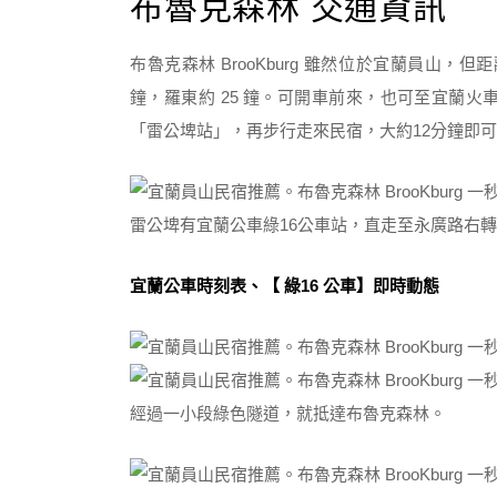
布魯克森林 交通資訊
布魯克森林 BrooKburg 雖然位於宜蘭員山，但
鐘，羅東約 25 鐘。可開車前來，也可至宜蘭
「雷公埤站」，再步行走來民宿，大約12分鐘即
雷公埤有宜蘭公車綠16公車站，直走至永廣路右轉
宜蘭公車時刻表、【 綠16 公車】即時動態
經過一小段綠色隧道，就抵達布魯克森林。