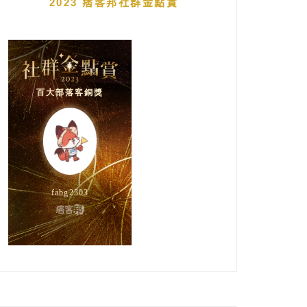
2023 痞客邦社群金點賞