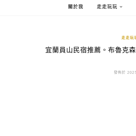
關於我
走走玩玩
走走玩
宜蘭員山民宿推薦。布魯克森林 
發佈於 2025