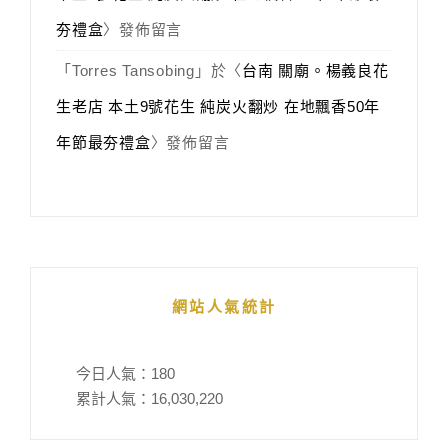
夯禮盒
〉發佈留言
「
Torres Tansobing
」於〈
台南 關廟。楊義良花
生老店 本土9號花生 純炭火翻炒 在地飄香50年
年節最夯禮盒
〉發佈留言
網站人氣統計
今日人氣：
180
累計人氣：
16,030,220