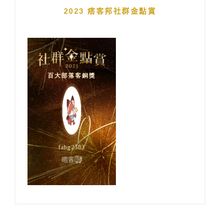
2023 痞客邦社群金點賞