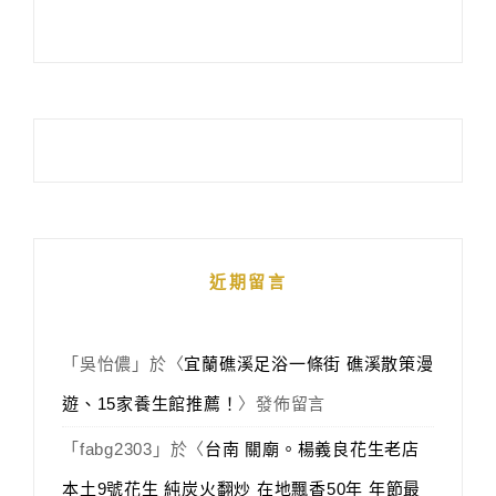
近期留言
「
吳怡儂
」於〈
宜蘭礁溪足浴一條街 礁溪散策漫
遊、15家養生館推薦！
〉發佈留言
「
fabg2303
」於〈
台南 關廟。楊義良花生老店
本土9號花生 純炭火翻炒 在地飄香50年 年節最