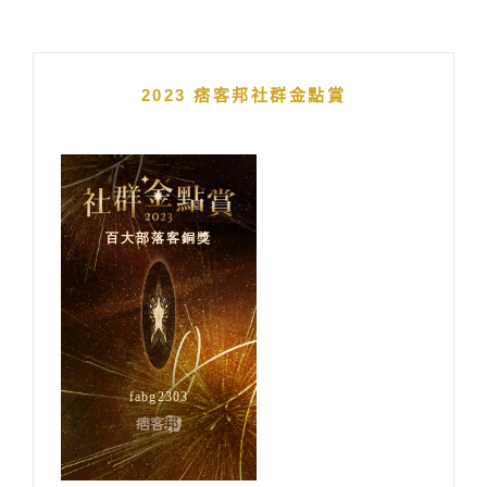
2023 痞客邦社群金點賞