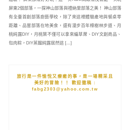
屏東2個部落，一探神山部落與禮納里部落之美！ 神山部落
有全臺首創部落廚藝學校，除了來這裡體驗產地與餐桌零
距離、品嘗部落在地美食，還有漫步百年樟樹林步道、月
桃純露DIY，月桃葉不僅可以拿來編草蓆、DIY文創商品、
包肉粽，DIY蒸餾純露居然這 […]
旅行是一件愉悅又療癒的事，是一場精采且
美好的冒險！！ 歡迎邀稿 :
fabg2303@yahoo.com.tw