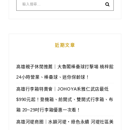
近期文章
高雄親子休閒推薦｜大魯閣棒壘球打擊場 楠梓館
24小時營業、棒壘球、迷你保齡球！
高雄行李箱特賣會｜JOHOYA禾雅仁武店最低
$990元起！登機箱、前開式、雙開式行李箱、布
箱 20~29吋行李箱優惠一次看！
高雄河堤商圈｜水韻河堤‧綠色永續 河堤社區美