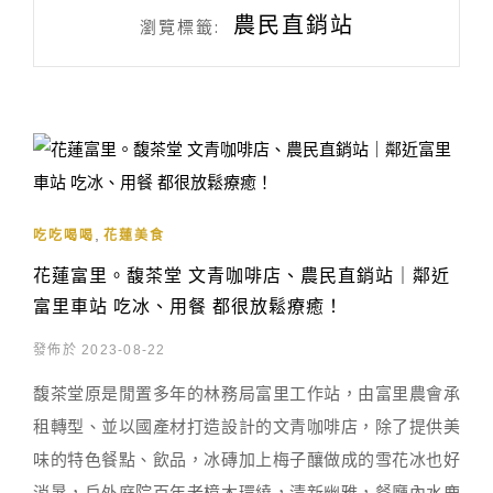
農民直銷站
瀏覽標籤:
,
吃吃喝喝
花蓮美食
花蓮富里。馥茶堂 文青咖啡店、農民直銷站｜鄰近
富里車站 吃冰、用餐 都很放鬆療癒！
發佈於 2023-08-22
馥茶堂原是閒置多年的林務局富里工作站，由富里農會承
租轉型、並以國產材打造設計的文青咖啡店，除了提供美
味的特色餐點、飲品，冰磚加上梅子釀做成的雪花冰也好
消暑，戶外庭院百年老樟木環繞，清新幽雅，餐廳內水鹿