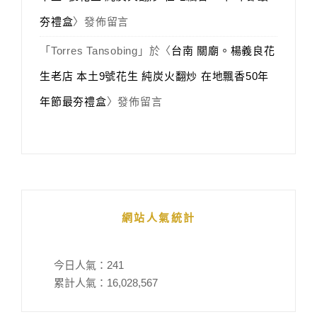
夯禮盒
〉發佈留言
「
Torres Tansobing
」於〈
台南 關廟。楊義良花
生老店 本土9號花生 純炭火翻炒 在地飄香50年
年節最夯禮盒
〉發佈留言
網站人氣統計
今日人氣：
241
累計人氣：
16,028,567