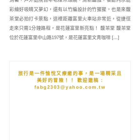
彩繪好吸睛又夢幻，還有以竹編設計的竹猩猩，也是來馥
茶堂必拍打卡景點，這裡距離富里火車站非常近，從捷徑
走來只需1分鐘路程，是花蓮富里新亮點！ 馥茶堂 馥茶堂
位於花蓮富里中山路197號，是花蓮富里文青咖啡 […]
旅行是一件愉悅又療癒的事，是一場精采且
美好的冒險！！ 歡迎邀稿 :
fabg2303@yahoo.com.tw