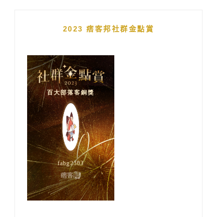
2023 痞客邦社群金點賞