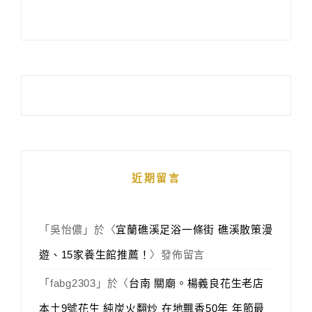
近期留言
「
吳怡儂
」於〈
宜蘭礁溪足浴一條街 礁溪散策漫
遊、15家養生館推薦！
〉發佈留言
「
fabg2303
」於〈
台南 關廟。楊義良花生老店
本土9號花生 純炭火翻炒 在地飄香50年 年節最