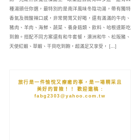
種湯頭任你選，最特別的是南洋風味冬陰功湯，帶有獨特
香氣及微酸辣口感，非常開胃又好喝，還有滿滿的牛肉、
豬肉、羊肉、海鮮、蔬菜、養身菇類、飲料、哈根達斯吃
到飽。搭配不同方案還有和牛套餐，澳洲和牛、松阪豬、
天使紅蝦、草蝦、干貝吃到飽，超滿足又享受， […]
旅行是一件愉悅又療癒的事，是一場精采且
美好的冒險！！ 歡迎邀稿 :
fabg2303@yahoo.com.tw