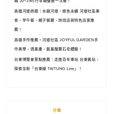
箱 20~29吋行李箱優惠一次看！
高雄河堤商圈｜水韻河堤‧綠色永續 河堤社區美
食、早午餐、親子餐廳、烘焙店與特色店家推
薦！
高雄手作推薦。河堤社區 JOYFUL GARDEN手
作美學、酒墨畫、氨基酸寶石皂體驗！
台東博覽會景點推薦｜走進百年車站 台東舊站，
探索全新「台東線 TAITUNG Line」！
分類