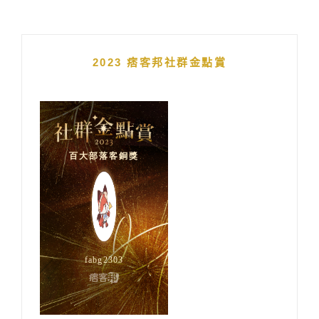
2023 痞客邦社群金點賞