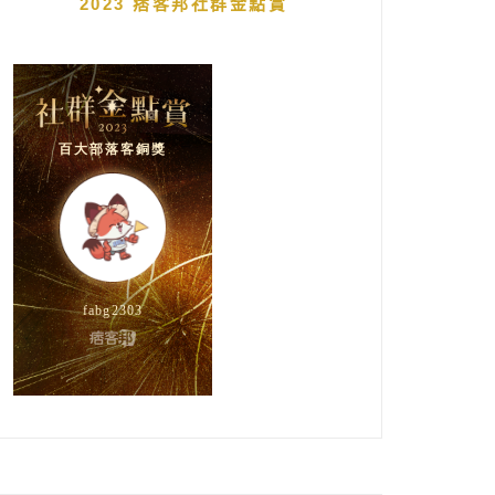
2023 痞客邦社群金點賞