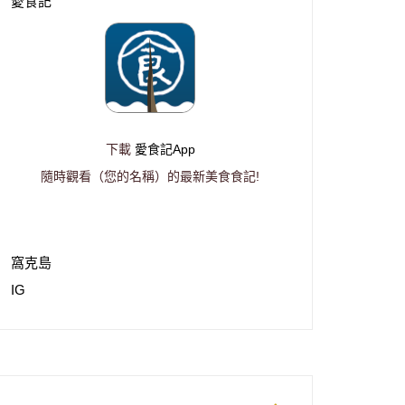
愛食記
下載
愛食記App
隨時觀看（您的名稱）的最新美食食記!
窩克島
IG