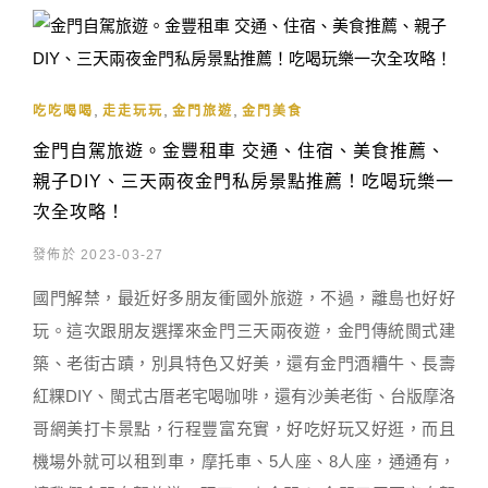
,
,
,
吃吃喝喝
走走玩玩
金門旅遊
金門美食
金門自駕旅遊。金豐租車 交通、住宿、美食推薦、
親子DIY、三天兩夜金門私房景點推薦！吃喝玩樂一
次全攻略！
發佈於 2023-03-27
國門解禁，最近好多朋友衝國外旅遊，不過，離島也好好
玩。這次跟朋友選擇來金門三天兩夜遊，金門傳統閩式建
築、老街古蹟，別具特色又好美，還有金門酒糟牛、長壽
紅粿DIY、閩式古厝老宅喝咖啡，還有沙美老街、台版摩洛
哥網美打卡景點，行程豐富充實，好吃好玩又好逛，而且
機場外就可以租到車，摩托車、5人座、8人座，通通有，