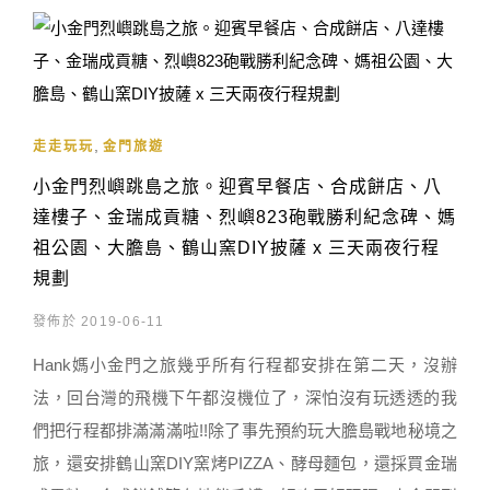
,
走走玩玩
金門旅遊
小金門烈嶼跳島之旅。迎賓早餐店、合成餅店、八
達樓子、金瑞成貢糖、烈嶼823砲戰勝利紀念碑、媽
祖公園、大膽島、鶴山窯DIY披薩 x 三天兩夜行程
規劃
發佈於 2019-06-11
Hank媽小金門之旅幾乎所有行程都安排在第二天，沒辦
法，回台灣的飛機下午都沒機位了，深怕沒有玩透透的我
們把行程都排滿滿滿啦!!除了事先預約玩大膽島戰地秘境之
旅，還安排鶴山窯DIY窯烤PIZZA、酵母麵包，還採買金瑞