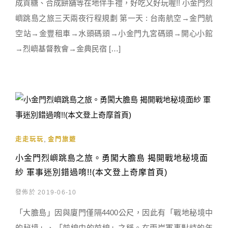
成貢糖、合成餅舖等在地伴手禮，好吃又好玩喔!! 小金門烈
嶼跳島之旅三天兩夜行程規劃 第一天 : 台南航空→金門航
空站→金豐租車→水頭碼頭→小金門九宮碼頭→開心小館
→烈嶼基督教會→金典民宿 […]
,
走走玩玩
金門旅遊
小金門烈嶼跳島之旅。勇闖大膽島 揭開戰地秘境面
紗 軍事迷別錯過唷!!(本文登上奇摩首頁)
發佈於 2019-06-10
「大膽島」因與廈門僅隔4400公尺，因此有「戰地秘境中
的秘境」、「前線中的前線」之稱。在兩岸軍事對峙的年