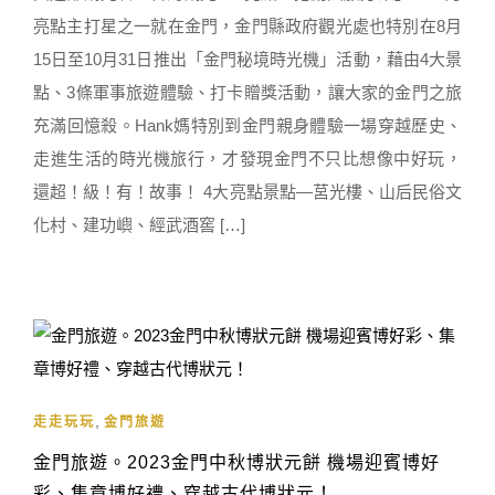
亮點主打星之一就在金門，金門縣政府觀光處也特別在8月
15日至10月31日推出「金門秘境時光機」活動，藉由4大景
點、3條軍事旅遊體驗、打卡贈獎活動，讓大家的金門之旅
充滿回憶殺。Hank媽特別到金門親身體驗一場穿越歷史、
走進生活的時光機旅行，才發現金門不只比想像中好玩，
還超！級！有！故事！ 4大亮點景點—莒光樓、山后民俗文
化村、建功嶼、經武酒窖 […]
,
走走玩玩
金門旅遊
金門旅遊。2023金門中秋博狀元餅 機場迎賓博好
彩、集章博好禮、穿越古代博狀元！