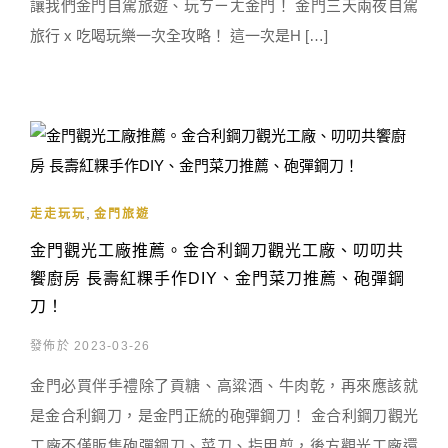
讓我們金門自駕旅遊、玩ㄎㄧㄤ金門！ 金門三天兩夜自駕
旅行 x 吃喝玩樂一次全攻略！ 這一次是H […]
,
走走玩玩
金門旅遊
金門觀光工廠推薦。金合利鋼刀觀光工廠、叨叨共
饗廚房 長壽紅粿手作DIY、金門菜刀推薦、砲彈鋼
刀！
發佈於 2023-03-26
金門必買伴手禮除了貢糖、高粱酒、牛肉乾，再來應該就
是金合利鋼刀，是金門正統的砲彈鋼刀！ 金合利鋼刀觀光
工廠不僅販售砲彈鋼刀、菜刀、指甲剪，後方觀光工廠還