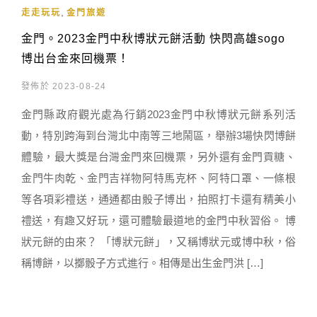
,
走走玩玩
金門旅遊
金門。2023金門中秋博狀元餅活動 快閃高雄sogo
博出台金來回機票！
發佈於 2023-08-24
金門縣政府觀光處為行銷2023金門中秋博狀元餅系列活
動，特別跨海到台灣北中南等三地鬧區，舉辦3場快閃博餅
體驗，最大獎是台灣金門來回機票，另外還有金門貢糖、
金門牛肉乾、金門吉祥物阿特馬克杯、阿特口罩、一條根
等各項彩禮送，通通都由骰子博出，拍照打卡還有精美小
禮送，有趣又好玩，還可體驗最道地的金門中秋習俗。 博
狀元餅的由來？ 「博狀元餅」，又稱博狀元或博中秋，俗
稱博餅，以擲骰子方式進行。相傳是出生金門洪 […]