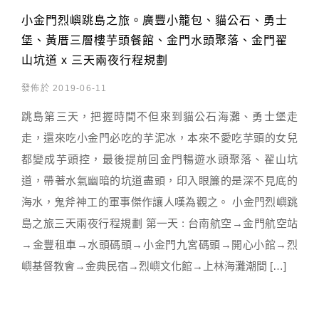
小金門烈嶼跳島之旅。廣豐小籠包、貓公石、勇士
堡、黃厝三層樓芋頭餐館、金門水頭聚落、金門翟
山坑道 x 三天兩夜行程規劃
發佈於 2019-06-11
跳島第三天，把握時間不但來到貓公石海灘、勇士堡走
走，還來吃小金門必吃的芋泥冰，本來不愛吃芋頭的女兒
都變成芋頭控，最後提前回金門暢遊水頭聚落、翟山坑
道，帶著水氣幽暗的坑道盡頭，印入眼簾的是深不見底的
海水，鬼斧神工的軍事傑作讓人嘆為觀之。 小金門烈嶼跳
島之旅三天兩夜行程規劃 第一天 : 台南航空→金門航空站
→金豐租車→水頭碼頭→小金門九宮碼頭→開心小館→烈
嶼基督教會→金典民宿→烈嶼文化館→上林海灘潮間 […]