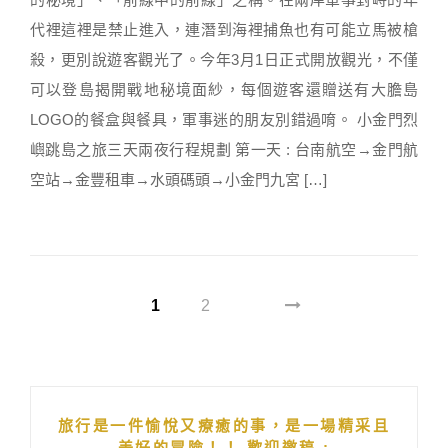
代裡這裡是禁止進入，連潛到海裡捕魚也有可能立馬被槍
殺，更別說遊客觀光了。今年3月1日正式開放觀光，不僅
可以登島揭開戰地秘境面紗，每個遊客還贈送有大膽島
LOGO的餐盒與餐具，軍事迷的朋友別錯過唷。 小金門烈
嶼跳島之旅三天兩夜行程規劃 第一天 : 台南航空→金門航
空站→金豐租車→水頭碼頭→小金門九宮 […]
1
2
旅行是一件愉悅又療癒的事，是一場精采且
美好的冒險！！ 歡迎邀稿 :