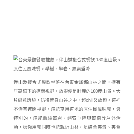
伴山邀複合式餐飲坐落在台東金峰鄉山林之間，擁有
居高臨下的遼闊視野，放眼便是壯麗的180度山景。大
片綠意環繞，彷彿置身山谷之中，超chill又放鬆。這裡
不僅有遼闊視野，還能享用道地的原住民風味餐，最
特別的，還能體驗攀岩、繩索垂降與攀樹等戶外活
動，讓你用餐同時也能親近山林，是結合美景、美食