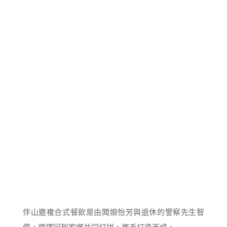
伴山邀複合式餐飲是由闆娘怡芳與退休的警察先生智