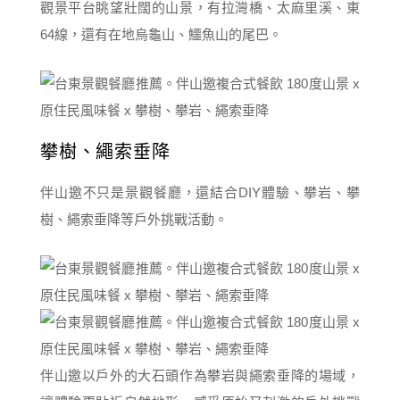
觀景平台眺望壯闊的山景，有拉灣橋、太麻里溪、東
64線，還有在地烏龜山、鱷魚山的尾巴。
攀樹、繩索垂降
伴山邀不只是景觀餐廳，還結合DIY體驗、攀岩、攀
樹、繩索垂降等戶外挑戰活動。
伴山邀以戶外的大石頭作為攀岩與繩索垂降的場域，