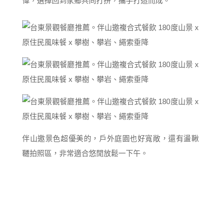
偉，選擇回到家鄉共同打拼，攜手打造而成。
伴山邀景色超優美的，戶外庭園也好寬敞，還有盪鞦
韆拍照區，非常適合悠閒放鬆一下午。