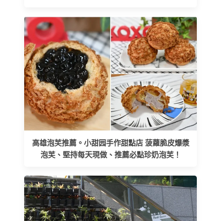
高雄泡芙推薦。小甜园手作甜點店 菠蘿脆皮爆漿
泡芙、堅持每天現做、推薦必點珍奶泡芙！