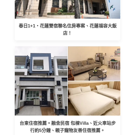
春日1+1・花蓮雙宿聯名住房專案、花蓮福容大飯
店！
台東住宿推薦。融舍民宿 包棟Villa、近火車站步
行約5分鐘、親子寵物友善住宿推薦。