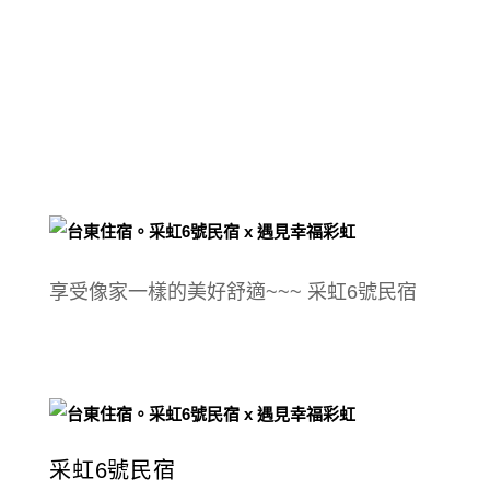
享受像家一樣的美好舒適~~~ 采虹6號民宿
采虹6號民宿