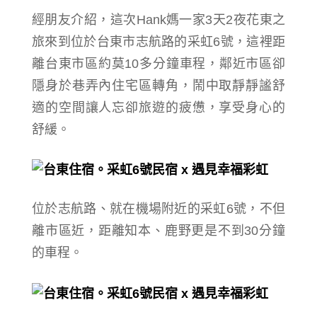
經朋友介紹，
這次Hank媽一家3天2夜花東之
旅來到位於台東市
志航路的采虹6號，
這裡
距
離台東市區約莫10多分鐘車程
，
鄰近市區
卻
隱身於巷弄內
住宅區轉角，
鬧中取靜
靜謐舒
適的空間讓人忘卻旅遊的疲憊，享受身心的
舒緩。
位於志航路、就在機場附近的采虹6號，
不但
離市區近，距離知本、鹿野更是不到30分鐘
的車程。