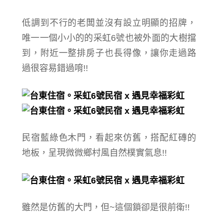
低調到不行的老闆並沒有設立明顯的招牌，
唯一一個小小的
的采虹6號
也被外面的大樹擋
到，附近一整排房子也長得像，讓你走過路
過很容易錯過唷!!
民宿藍綠色木門，
看起來仿舊，搭配紅磚的
地板，呈現微微鄉村風
自然樸實
氣息
!!
雖然是
仿舊的大門，但~這個鎖卻是很前衛!!