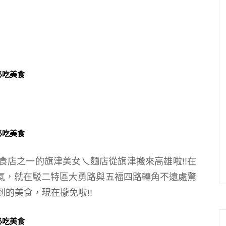
食店之一的旗津美女乀麵店從旗津搬來高雄啦!!在
透氣，就在駁二特區大勇路與五福四路轉角不遠處驚
的美食，現在攏免啦!!