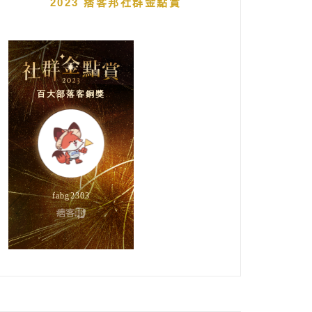
2023 痞客邦社群金點賞