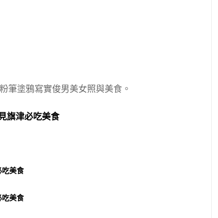
粉筆塗鴉寫實俊男美女照與美食。