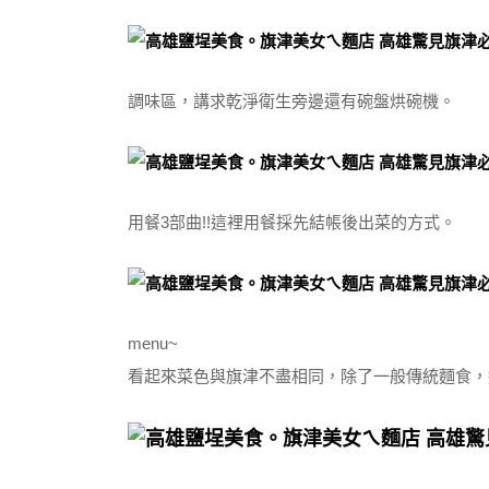
調味區，講求乾淨衛生旁邊還有碗盤烘碗機。
用餐3部曲!!這裡用餐採先結帳
後出菜的方式。
menu~
看起來菜色與旗津不盡相同，除了一般傳統麵食，