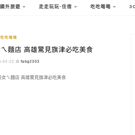
國外旅遊
走走玩玩-住宿
吃吃喝喝
3
吃吃喝喝
ㄟ麵店 高雄驚見旗津必吃美食
-03-22 由
fabg2303