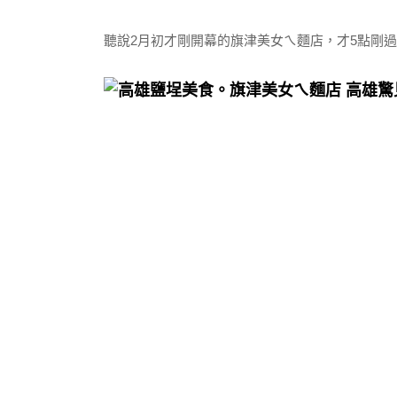
聽說2月初才剛開幕的旗津美女ㄟ麵店，才5點剛