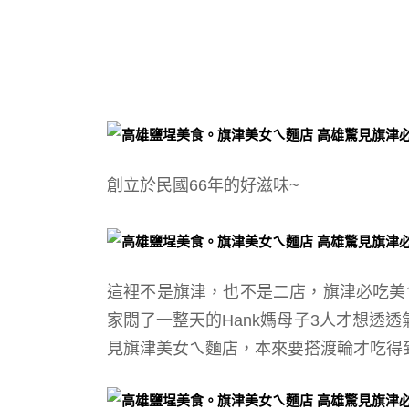
創立於民國66年的好滋味~
這裡不是旗津，也不是二店，旗津必吃美
家悶了一整天的Hank媽母子3人才想透
見旗津美女ㄟ麵店，本來要搭渡輪才吃得到