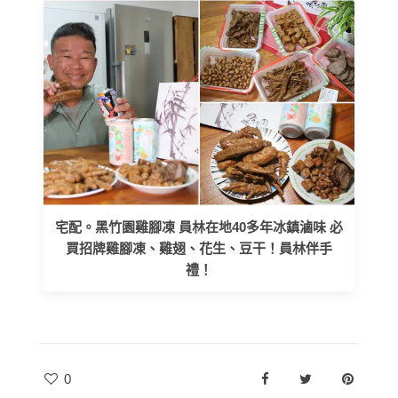
宅配。黑竹園雞腳凍 員林在地40多年冰鎮滷味 必
買招牌雞腳凍、雞翅、花生、豆干！員林伴手
禮！
0