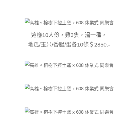
這樣10人份，雞3隻，湯一種，
地瓜/玉米/香腸/蛋
各10條
＄2850.-