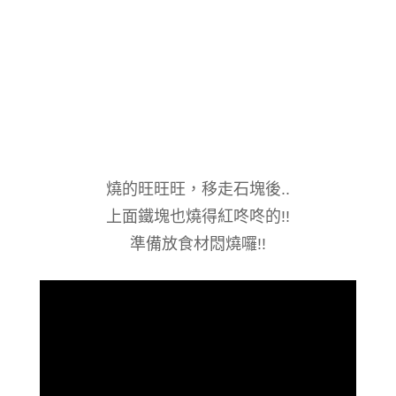
燒的旺旺旺，移走石塊後..
上面鐵塊也燒得紅咚咚的!!
準備放食材悶燒囉!!