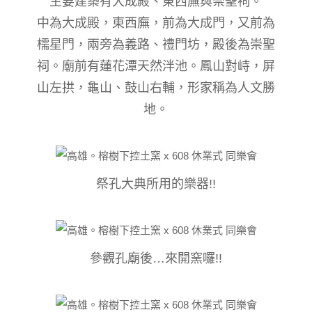
主要建築有大成殿、東西廡與崇聖祠。
中為大成殿，東西廡，前為大成門，又前為
檽星門，兩旁為義路、禮門坊，殿後為崇聖
祠。廟前有蓮花潭天然泮池。鳳山對峙，屏
山左拱，龜山、鼓山右輔，形家稱為人文勝
地。
祭孔大典所用的樂器!!
參觀孔廟後…來開窯囉!!