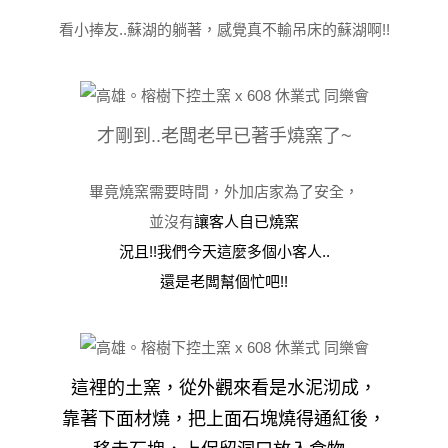
看小捧友..蘇湖的躺著，感覺真不輸吊床的蘇湖啊!!
才剛到..老闆老早已著手燒窯了~
畢竟燒窯需要時間，外加店家為了安全，
並沒有
讓客人自已燒窯
況且!!我們今天這麼多個小客人..
還是老闆幫個忙吧!!
這裡的土窯，從外觀來看是水泥沏成，
靠著下面材燒，把上面石塊燒得通紅後，