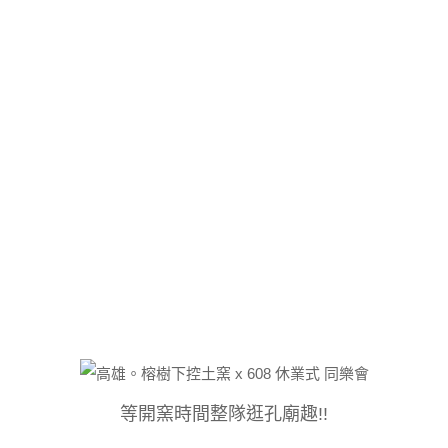
等開窯時間整隊逛孔廟趣!!