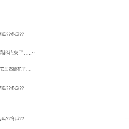
起花來了…..~
它居然開花了…..