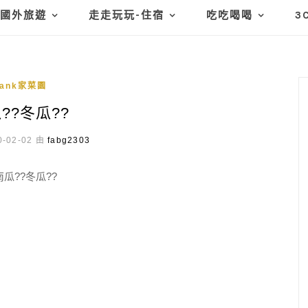
國外旅遊
走走玩玩-住宿
吃吃喝喝
3
hank家菜園
??冬瓜??
-02-02 由
fabg2303