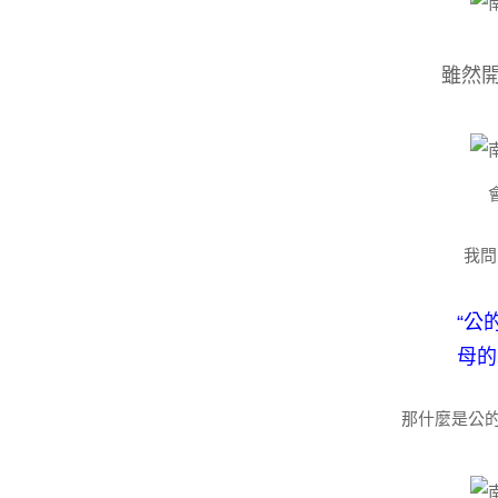
雖然開
我問
“公
母的
那什麼是公的