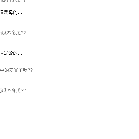
個是母的….
個是公的….
中的差異了嗎??