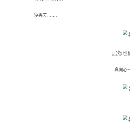
沒幾天…….
居然也開
真開心~