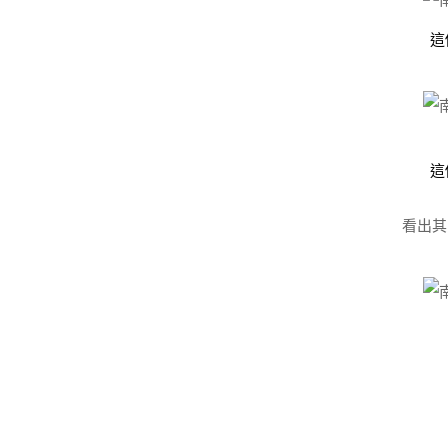
這
這
看出其