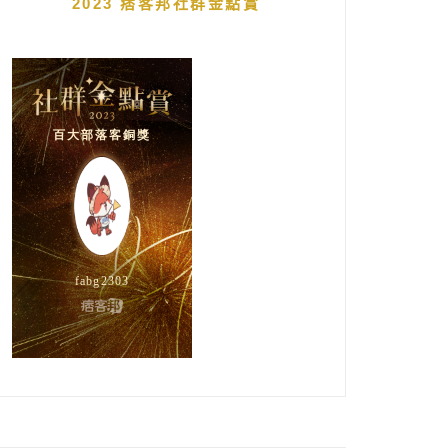
2023 痞客邦社群金點賞