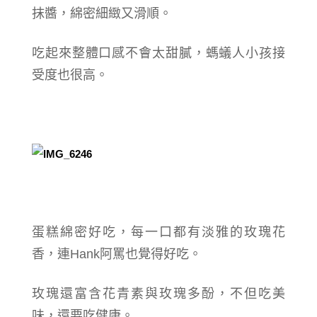
抹醬，綿密細緻又滑順。
吃起來整體口感不會太甜膩，螞蟻人小孩接
受度也很高。
蛋糕綿密好吃，每一口都有淡雅的玫瑰花
香，連Hank阿罵也覺得好吃。
玫瑰還富含花青素與玫瑰多酚，不但吃美
味，還要吃健康。