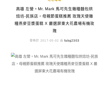
吃吃喝喝
高雄 左營。Mr. Mark 馬可先生雜糧麵包烘
焙坊-民族店，母親節蛋糕推薦 玫瑰天使雜
糧燕麥豆漿蛋糕 X 嚴選屏東大花農場有機玫
瑰
發佈於 2017-05-02 由
fabg2303