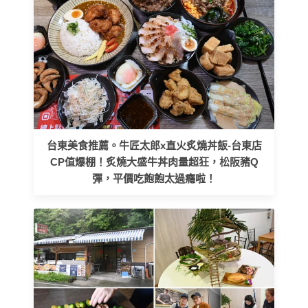
台東美食推薦。牛匠太郎x直火炙燒丼飯-台東店
CP值爆棚！炙燒大盛牛丼肉量超狂，松阪豬Q
彈，平價吃飽飽太過癮啦！