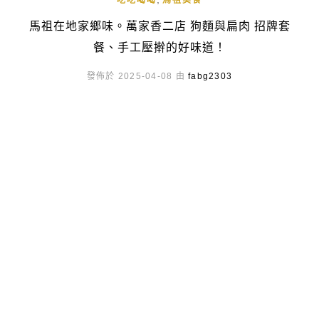
吃吃喝喝
馬祖美食
馬祖在地家鄉味。萬家香二店 狗麵與扁肉 招牌套
餐、手工壓擀的好味道！
發佈於 2025-04-08 由
fabg2303