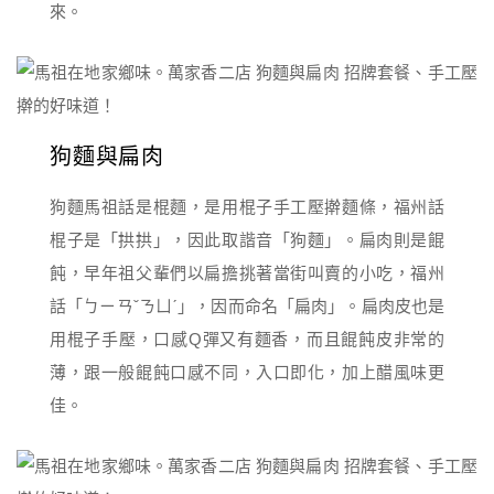
來。
狗麵與扁肉
狗麵馬祖話是棍麵，是用棍子手工壓擀麵條，福州話
棍子是「拱拱」，因此取諧音「狗麵」。扁肉則是餛
飩，早年祖父輩們以扁擔挑著當街叫賣的小吃，福州
話「ㄅㄧㄢˇㄋㄩˊ」，因而命名「扁肉」。扁肉皮也是
用棍子手壓，口感Q彈又有麵香，而且餛飩皮非常的
薄，跟一般餛飩口感不同，入口即化，加上醋風味更
佳。