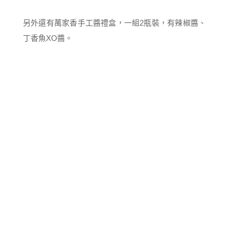
另外還有萬家香手工醬禮盒，一組2瓶裝，有辣椒醬、
丁香魚XO醬。