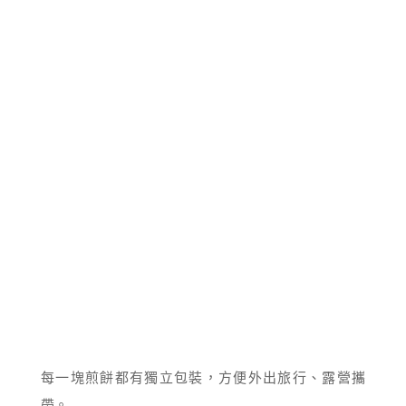
每一塊煎餅都有獨立包裝，方便外出旅行、露營攜
帶。