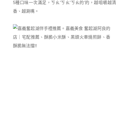
5種口味一次滿足，ㄎㄠ′ㄎㄠ′ㄎㄠ的′的，越咀嚼越清
香、越涮嘴。