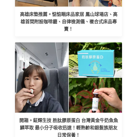
高雄床墊推薦。惦惦睏床品家居 鳳山球場店、高
雄首間附設咖啡廳、自律檢測儀、複合式床品專
賣！
開箱。鉦輝生技 胜肽膠原蛋白 台灣黃金牛奶魚魚
鱗萃取 最小分子吸收迅速！輕熟齡和銀髮族朋友
日常保養！