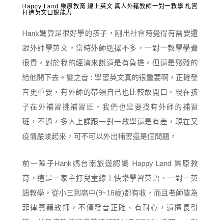
Happy Land 樂原教育 線上英文 真人外籍教師一對一教學 札實
打造英文口說能力
Hank媽算是很好學的孩子，剛出社會時覺得有需要還
跟外師學英文，當時外師選擇不多，一對一教學學費
很貴，對於我的經濟來說還是有負擔，但還是殘殘的
給他開下去。謎之音 : 學習英文真的很重要啊，正確發
音更重要，有外師的帶領自己也比較敢開口。現在孩
子在外補習挑補習班，我們也是要找有外師的補習
班，不過，多人上課跟一對一教學還是有差，現在又
疫情嚴峻起來，可不可以外出補習還是個問題。
前一陣子Hank媽台南旅遊認識 Happy Land 樂原教
育，這是一家主打兒童線上快樂學習英語、一對一英
語教學，從小三到高中(9~16歲)都有收，而且老師皆為
菲律賓籍教師，不僅發音正確、有耐心，還擅長引