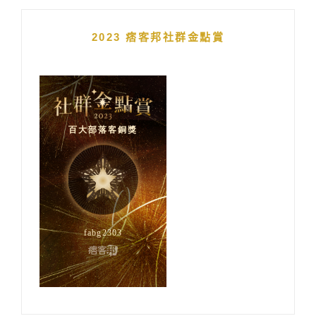
2023 痞客邦社群金點賞