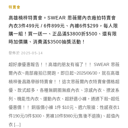
特賣會
高雄楠梓特賣會。SWEAR 思薇爾內衣廠拍特賣會
內衣3件499元 / 6件899元、內褲6件$299，每人限
購一組！買一送一、正品滿$3800折$500、還有限
時加價購、消費滿$3500抽獎活動！
發佈於 2025-05-14
超好康優惠報告！！高雄的朋友有福了！！ SWEAR 思薇
爾內衣~南部廠拍已開跑，即日起~2025/06/30，就在高雄
楠梓後昌路舉辦特賣會！！這次思薇爾內衣特賣會價格超
優、款式超多，各種無鋼圈無痕內衣、涼感內衣、撩波系
列、機能性內衣、運動內衣、超舒適小褲，通通下殺~超低
優惠價！！ 銅版價小褲 1件 $10元、週六限搶：性感夜衣1
件190元/3件$300、男褲10件$980元(售後不退換)、超值內
衣 […]