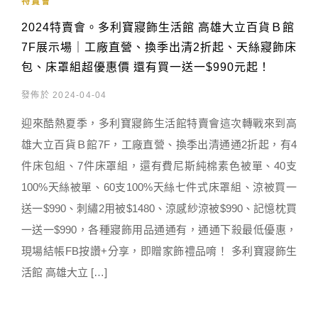
特賣會
2024特賣會。多利寶寢飾生活館 高雄大立百貨Ｂ館
7F展示場｜工廠直營、換季出清2折起、天絲寢飾床
包、床罩組超優惠價 還有買一送一$990元起！
發佈於 2024-04-04
迎來酷熱夏季，多利寶寢飾生活館特賣會這次轉戰來到高
雄大立百貨Ｂ館7F，工廠直營、換季出清通通2折起，有4
件床包組、7件床罩組，還有費尼斯純棉素色被單、40支
100%天絲被單、60支100%天絲七件式床罩組、涼被買一
送一$990、刺繡2用被$1480、涼感紗涼被$990、記憶枕買
一送一$990，各種寢飾用品通通有，通通下殺最低優惠，
現場結帳FB按讚+分享，即贈家飾禮品唷！ 多利寶寢飾生
活館 高雄大立 […]