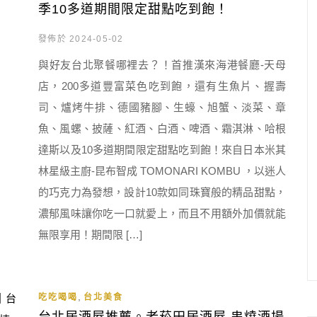
季10多道期間限定甜點吃到飽！
發佈於 2024-05-02
與好友台北聚餐哪裡去？！首推漢來海港餐廳-天母
店，200多道豐富菜色吃到飽，還有生魚片、握壽
司、爐烤牛排、德國豬腳、生蠔、旭蟹、淡菜、章
魚、風螺、披薩、紅酒、白酒、啤酒、霜淇淋、哈根
達斯以及10多道期間限定甜點吃到飽！來自日本米其
林星級主廚-昆布智成 TOMONARI KOMBU ，以迷人
的巧克力為發想，設計10款如同珠寶般的精品甜點，
濃郁風味讓你吃一口就愛上，而且不用額外加價就能
無限享用！期間限 […]
,
吃吃喝喝
台北美食