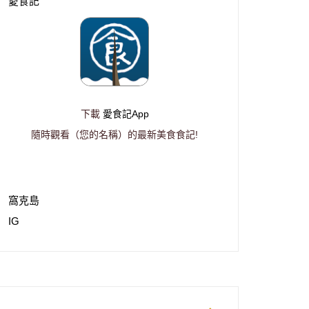
愛食記
下載
愛食記App
隨時觀看（您的名稱）的最新美食食記!
窩克島
IG