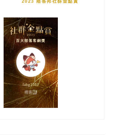
2023 痞客邦社群金點賞