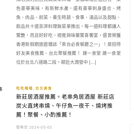
色豪華美味，有新鮮水產，還有豪華刺身盛合、烤
魚、肉品、前菜、養生時蔬、食事、湯品以及甜點、
飲品共十道澎湃料理無菜單推出，每一道料理都讓人
驚艷，而且好好吃，視覺與味蕾驚喜饗宴，還曾榮獲
香港新假期旅遊雜誌「來台必食餐廳之一」！是招待
好友美食推薦、台北聚餐推薦！ 建一食堂 建一食堂
位於台北八德路二段，鄰近大潤發中 […]
,
吃吃喝喝
台北美食
新莊居酒屋推薦。老串角居酒屋 新莊店
炭火直烤串燒、午仔魚一夜干、燒烤推
薦！聚餐、小酌推薦！
發佈於 2024-05-03