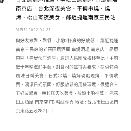
台北居酒屋推薦。老菘田居酒屋 串燒酒場
南京店｜台北深夜美食、平價串燒、燒
烤、松山宵夜美食、鄰近捷運南京三民站
發佈於 2022-04-27
與好友歡聚、聚餐，小酌2杯真的好放鬆。 鄰近捷運
南京三民站的老菘田居酒屋 串燒酒場 南京店，是原
東區「老炭伙居酒屋」原班人馬團隊遷移至此，主廚
數十年精湛好手藝，對食材的堅持與要求，提供特色
風味日料美食、日式串燒、燒烤現點現烤，平價收
費、濃濃日式氛圍、舒服放鬆的用餐環境，很適合三
五好友聚會、哈拉聊天吃美食、放鬆小酌推薦！ 老菘
田居酒屋 南京店 FB 粉絲專頁 地址 : 台北市松山區南
京東路五段282 […]