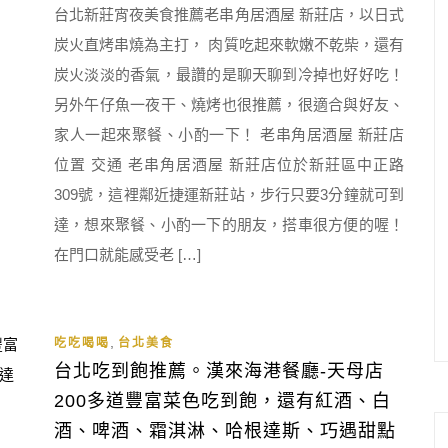
台北新莊宵夜美食推薦老串角居酒屋 新莊店，以日式
炭火直烤串燒為主打， 肉質吃起來軟嫩不乾柴，還有
炭火淡淡的香氣，最讚的是聊天聊到冷掉也好好吃！
另外午仔魚一夜干、燒烤也很推薦，很適合與好友、
家人一起來聚餐、小酌一下！ 老串角居酒屋 新莊店
位置 交通 老串角居酒屋 新莊店位於新莊區中正路
309號，這裡鄰近捷運新莊站，步行只要3分鐘就可到
達，想來聚餐、小酌一下的朋友，搭車很方便的喔！
在門口就能感受老 […]
,
吃吃喝喝
台北美食
台北吃到飽推薦。漢來海港餐廳-天母店
200多道豐富菜色吃到飽，還有紅酒、白
酒、啤酒、霜淇淋、哈根達斯、巧遇甜點